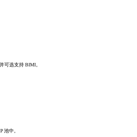
并可选支持 BIMI。
P 池中。