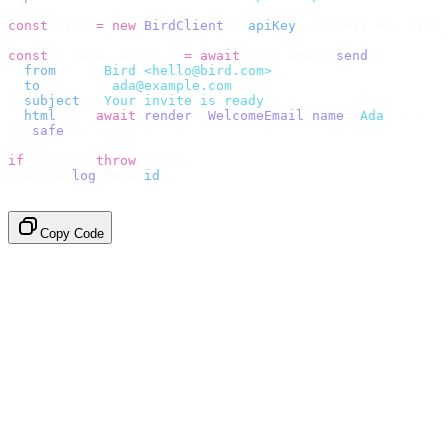
const
 bird 
=
 new
 BirdClient
({
 apiKey
:
 process
.
env
.
BIRD_
const
 {
 data
,
 error 
}
 =
 await
 bird
.
email
.
send
({
  from
:
    "
Bird <hello@bird.com>
"
,
  to
:
      [
"
ada@example.com
"
],
  subject
:
 "
Your invite is ready
"
,
  html
:
    await
 render
(<
WelcomeEmail
 name
=
"
Ada
"
 /
>),
}).
safe
();
if
 (
error
)
 throw
 error
;
console
.
log
(
data
.
id
);
// → "em_2bX91Yk8h..."
Copy Code