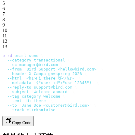
5
6
7
8
9
10
11
12
13
bird
 email
 send
 \
  --category
 transactional
 \
  --cc
 manager@bird.com
 \
  --from
 '
Bird Support <hello@bird.com>
'
 \
  --header
 X-Campaign=spring-2026
 \
  --html
 '
<h1>Hi there 👋</h1>
'
 \
  --metadata
 '
{"user_id":"usr_12345"}
'
 \
  --reply-to
 support@bird.com
 \
  --subject
 '
Welcome aboard
'
 \
  --tag
 category=welcome
 \
  --text
 '
Hi there
'
 \
  --to
 '
Jane Doe <customer@bird.com>
'
 \
  --track-clicks=false
Copy Code