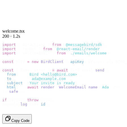
welcome.tsx
200 · 1.2s
import
 {
 BirdClient 
}
 from
 "
@messagebird/sdk
"
;
import
 {
 render 
}
 from
 "
@react-email/render
"
;
import
 {
 WelcomeEmail 
}
 from
 "
./emails/welcome
"
;
const
 bird 
=
 new
 BirdClient
({
 apiKey
:
 process
.
env
.
BIRD_
const
 {
 data
,
 error 
}
 =
 await
 bird
.
email
.
send
({
  from
:
    "
Bird <hello@bird.com>
"
,
  to
:
      [
"
ada@example.com
"
],
  subject
:
 "
Your invite is ready
"
,
  html
:
    await
 render
(<
WelcomeEmail
 name
=
"
Ada
"
 /
>),
}).
safe
();
if
 (
error
)
 throw
 error
;
console
.
log
(
data
.
id
);
// → "em_2bX91Yk8h..."
Copy Code