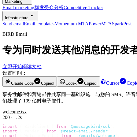
Marketing
Email marketing
群发
受众
分析
Competitive Tracker
Infrastructure
Send email
Email templates
Momentum MTA
PowerMTA
SparkPost
BIRD Email
专为同时发送其他消息的开发
立即开始
阅读文档
设置时间：
Cursor
Copi
Claude Code
Copied!
Codex
Copied!
事务性邮件和营销邮件共享同一基础设施，与您的 SMS、语音和 W
们处理了 199 亿封电子邮件。
welcome.tsx
200 · 1.2s
import
 {
 BirdClient 
}
 from
 "
@messagebird/sdk
"
;
import
 {
 render 
}
 from
 "
@react-email/render
"
;
import
 {
 WelcomeEmail 
}
 from
 "
./emails/welcome
"
;