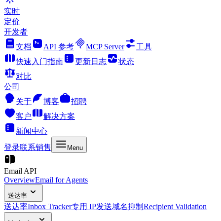
实时
定价
开发者
文档
API 参考
MCP Server
工具
快速入门指南
更新日志
状态
对比
公司
关于
博客
招聘
客户
解决方案
新闻中心
登录
联系销售
Menu
Email API
Overview
Email for Agents
送达率
送达率
Inbox Tracker
专用 IP
发送域名
抑制
Recipient Validation