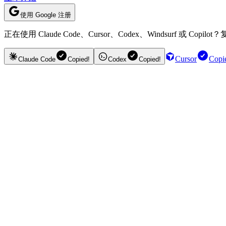
使用 Google 注册
正在使用 Claude Code、Cursor、Codex、Windsurf 或
Cursor
Copi
Claude Code
Copied!
Codex
Copied!