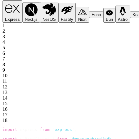
Hono
Ko
Express
Next.js
NestJS
Fastify
Nuxt
Bun
Astro
1
2
3
4
5
6
7
8
9
10
11
12
13
14
15
16
17
18
import
 express 
from
 '
express
'
;
import
 {
 BirdClient 
}
 from
 '
@messagebird/sdk
'
;