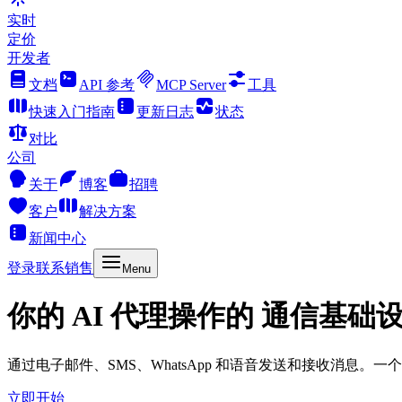
实时
定价
开发者
文档
API 参考
MCP Server
工具
快速入门指南
更新日志
状态
对比
公司
关于
博客
招聘
客户
解决方案
新闻中心
登录
联系销售
Menu
你的 AI 代理操作的 通信基础
通过电子邮件、SMS、WhatsApp 和语音发送和接收消息。一
立即开始