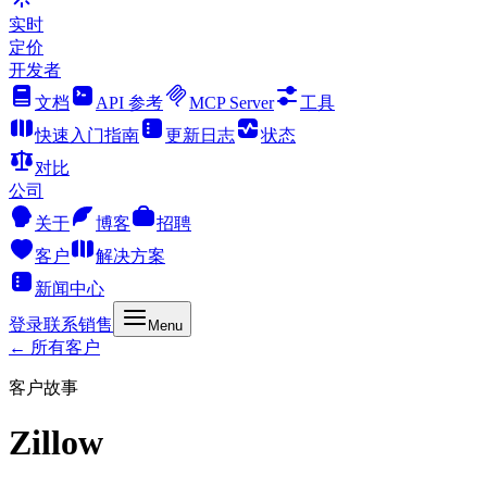
实时
定价
开发者
文档
API 参考
MCP Server
工具
快速入门指南
更新日志
状态
对比
公司
关于
博客
招聘
客户
解决方案
新闻中心
登录
联系销售
Menu
← 所有客户
客户故事
Zillow