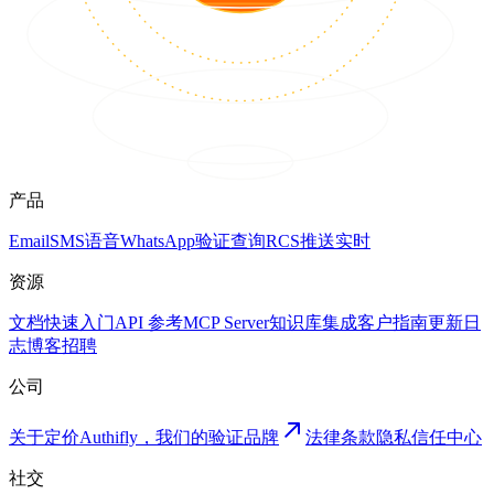
产品
Email
SMS
语音
WhatsApp
验证
查询
RCS
推送
实时
资源
文档
快速入门
API 参考
MCP Server
知识库
集成
客户
指南
更新日
志
博客
招聘
公司
关于
定价
Authifly，我们的验证品牌
法律
条款
隐私
信任中心
社交