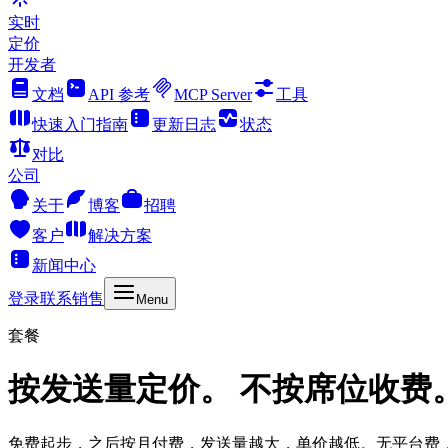
实时
定价
开发者
文档
API 参考
MCP Server
工具
快速入门指南
更新日志
状态
对比
公司
关于
博客
招聘
客户
解决方案
新闻中心
登录
联系销售
Menu
套餐
按发送量定价。 不按席位收费
免费起步，之后按月付费，发送量越大，单价越低。无平台费，无按