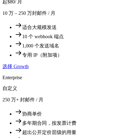
起
$80
/ 月
10 万 – 250 万封邮件 / 月
适合大规模发送
10 个 webhook 端点
1,000 个发送域名
专用 IP（附加项）
选择 Growth
Enterprise
自定义
250 万+ 封邮件 / 月
协商单价
多年期合同，按发票计费
超出公开定价层级的用量