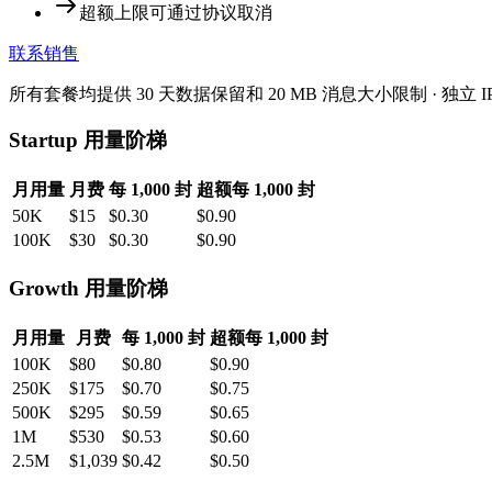
超额上限可通过协议取消
联系销售
所有套餐均提供 30 天数据保留和 20 MB 消息大小限制 · 独立 IP 
Startup 用量阶梯
月用量
月费
每 1,000 封
超额每 1,000 封
50K
$15
$0.30
$0.90
100K
$30
$0.30
$0.90
Growth 用量阶梯
月用量
月费
每 1,000 封
超额每 1,000 封
100K
$80
$0.80
$0.90
250K
$175
$0.70
$0.75
500K
$295
$0.59
$0.65
1M
$530
$0.53
$0.60
2.5M
$1,039
$0.42
$0.50