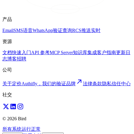
产品
Email
SMS
语音
WhatsApp
验证
查询
RCS
推送
实时
资源
文档
快速入门
API 参考
MCP Server
知识库
集成
客户
指南
更新日
志
博客
招聘
公司
关于
定价
Authifly，我们的验证品牌
法律
条款
隐私
信任中心
社交
© 2026 Bird
所有系统运行正常