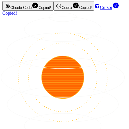
Cursor
Claude Code
Copied!
Codex
Copied!
Copied!