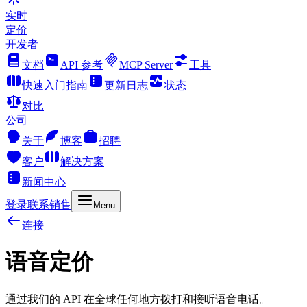
实时
定价
开发者
文档
API 参考
MCP Server
工具
快速入门指南
更新日志
状态
对比
公司
关于
博客
招聘
客户
解决方案
新闻中心
登录
联系销售
Menu
连接
语音定价
通过我们的 API 在全球任何地方拨打和接听语音电话。