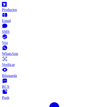
Productos
Email
SMS
Voz
WhatsApp
Verificar
Búsqueda
RCS
Push