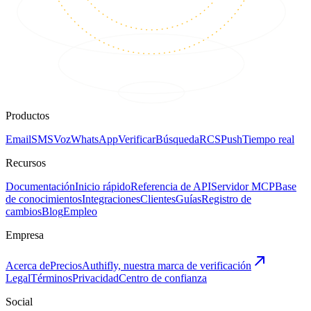
Productos
Email
SMS
Voz
WhatsApp
Verificar
Búsqueda
RCS
Push
Tiempo real
Recursos
Documentación
Inicio rápido
Referencia de API
Servidor MCP
Base
de conocimientos
Integraciones
Clientes
Guías
Registro de
cambios
Blog
Empleo
Empresa
Acerca de
Precios
Authifly, nuestra marca de verificación
Legal
Términos
Privacidad
Centro de confianza
Social