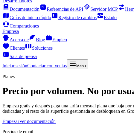
Desarrolladores
Documentación
Referencias de API
Servidor MCP
Herr
Guías de inicio rápido
Registro de cambios
Estado
Comparaciones
Empresa
Acerca de
Blog
Empleo
Clientes
Soluciones
Sala de prensa
Iniciar sesión
Contactar con ventas
Menu
Planes
Precio por volumen. No por usua
Empieza gratis y después paga una tarifa mensual plana que baja por 
dedicadas y el resto de la superficie gestionada se desbloquean en Gro
Empezar
Ver documentación
Precios de email