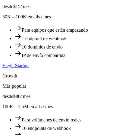
desde
$15
/ mes
50K – 100K emails / mes
Para equipos que están empezando
1 endpoint de webhook
10 dominios de envío
IP de envío compartida
Elegir Startup
Growth
Más popular
desde
$80
/ mes
100K – 2,5M emails / mes
Para volúmenes de envío reales
10 endpoints de webhook