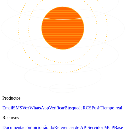
Productos
Email
SMS
Voz
WhatsApp
Verificar
Búsqueda
RCS
Push
Tiempo real
Recursos
Documentación
Inicio rápido
Referencia de API
Servidor MCP
Base