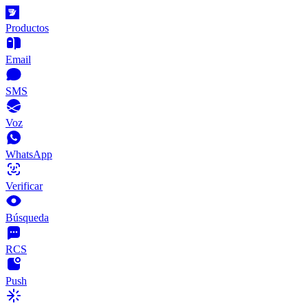
Productos
Email
SMS
Voz
WhatsApp
Verificar
Búsqueda
RCS
Push