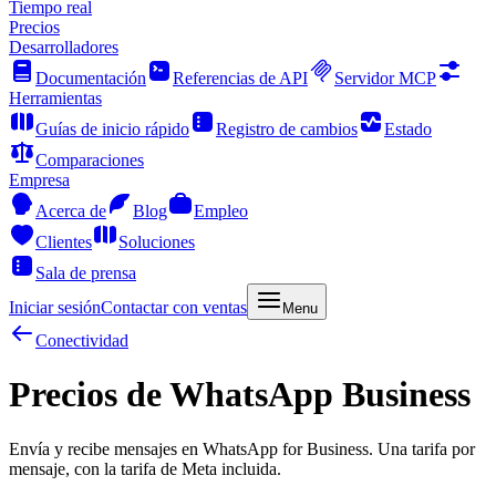
Tiempo real
Precios
Desarrolladores
Documentación
Referencias de API
Servidor MCP
Herramientas
Guías de inicio rápido
Registro de cambios
Estado
Comparaciones
Empresa
Acerca de
Blog
Empleo
Clientes
Soluciones
Sala de prensa
Iniciar sesión
Contactar con ventas
Menu
Conectividad
Precios de WhatsApp Business
Envía y recibe mensajes en WhatsApp for Business. Una tarifa por
mensaje, con la tarifa de Meta incluida.