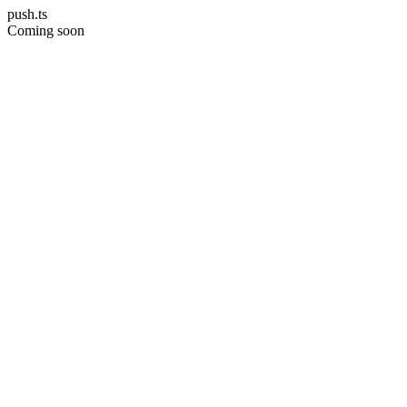
push.ts
Coming soon