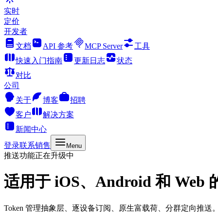
实时
定价
开发者
文档
API 参考
MCP Server
工具
快速入门指南
更新日志
状态
对比
公司
关于
博客
招聘
客户
解决方案
新闻中心
登录
联系销售
Menu
推送功能正在升级中
适用于 iOS、Android 和 Web 
Token 管理抽象层、逐设备订阅、原生富载荷、分群定向推送。