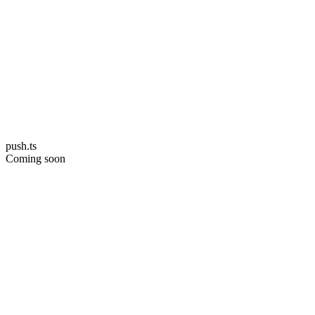
push.ts
Coming soon