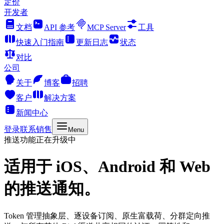
定价
开发者
文档
API 参考
MCP Server
工具
快速入门指南
更新日志
状态
对比
公司
关于
博客
招聘
客户
解决方案
新闻中心
登录
联系销售
Menu
推送功能正在升级中
适用于 iOS、Android 和 Web
的
推送通知
。
Token 管理抽象层、逐设备订阅、原生富载荷、分群定向推