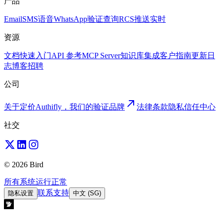
产品
Email
SMS
语音
WhatsApp
验证
查询
RCS
推送
实时
资源
文档
快速入门
API 参考
MCP Server
知识库
集成
客户
指南
更新日
志
博客
招聘
公司
关于
定价
Authifly，我们的验证品牌
法律
条款
隐私
信任中心
社交
© 2026 Bird
所有系统运行正常
联系支持
隐私设置
中文 (SG)