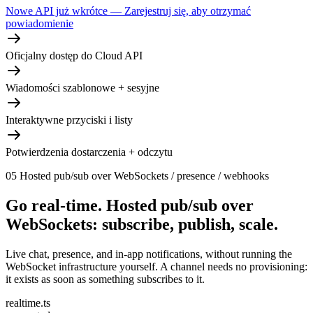
Nowe API już wkrótce — Zarejestruj się, aby otrzymać
powiadomienie
Oficjalny dostęp do Cloud API
Wiadomości szablonowe + sesyjne
Interaktywne przyciski i listy
Potwierdzenia dostarczenia + odczytu
05
Hosted pub/sub over WebSockets / presence / webhooks
Go real-time.
Hosted pub/sub over
WebSockets: subscribe, publish, scale.
Live chat, presence, and in-app notifications, without running the
WebSocket infrastructure yourself. A channel needs no provisioning:
it exists as soon as something subscribes to it.
realtime.ts