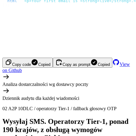
  html
:
 '
<p>Your first email is <strong>live</strong>.<
});
View
Copy code
Copied
Copy as prompt
Copied
on Github
Analiza dostarczalności wg dostawcy poczty
Dziennik audytu dla każdej wiadomości
02
A2P 10DLC / operatorzy Tier-1 / fallback głosowy OTP
Wysyłaj SMS.
Operatorzy Tier-1, ponad
190 krajów, z obsługą wymogów