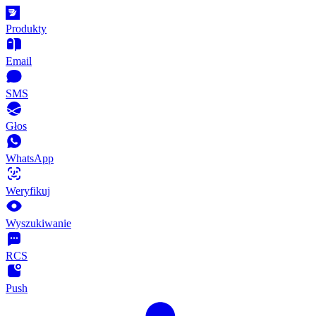
Produkty
Email
SMS
Głos
WhatsApp
Weryfikuj
Wyszukiwanie
RCS
Push