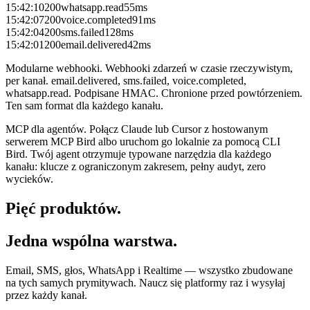
15:42:10
200
whatsapp.read
55
ms
15:42:07
200
voice.completed
91
ms
15:42:04
200
sms.failed
128
ms
15:42:01
200
email.delivered
42
ms
Modularne webhooki.
Webhooki zdarzeń w czasie rzeczywistym,
per kanał. email.delivered, sms.failed, voice.completed,
whatsapp.read. Podpisane HMAC. Chronione przed powtórzeniem.
Ten sam format dla każdego kanału.
MCP dla agentów.
Połącz Claude lub Cursor z hostowanym
serwerem MCP Bird albo uruchom go lokalnie za pomocą CLI
Bird. Twój agent otrzymuje typowane narzędzia dla każdego
kanału: klucze z ograniczonym zakresem, pełny audyt, zero
wycieków.
Pięć produktów.
Jedna wspólna warstwa.
Email, SMS, głos, WhatsApp i Realtime — wszystko zbudowane
na tych samych prymitywach. Naucz się platformy raz i wysyłaj
przez każdy kanał.