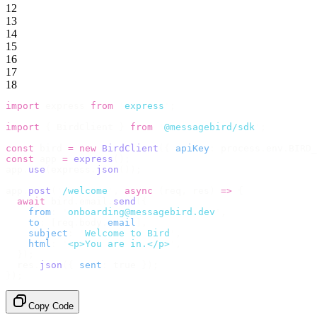
12
13
14
15
16
17
18
import
 express 
from
 '
express
'
;
import
 {
 BirdClient 
}
 from
 '
@messagebird/sdk
'
;
const
 bird 
=
 new
 BirdClient
({
 apiKey
:
 process
.
env
.
BIRD_
const
 app 
=
 express
();
app
.
use
(
express
.
json
());
app
.
post
(
'
/welcome
'
,
 async
 (
req
,
 res
)
 =>
 {
  await
 bird
.
email
.
send
({
    from
:
 '
onboarding@messagebird.dev
'
,
    to
:
 [
req
.
body
.
email
],
    subject
:
 '
Welcome to Bird
'
,
    html
:
 '
<p>You are in.</p>
'
,
  });
  res
.
json
({
 sent
:
 true 
});
});
Copy Code