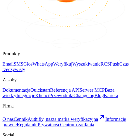
Produkty
Email
SMS
Głos
WhatsApp
Weryfikuj
Wyszukiwanie
RCS
Push
Czas
rzeczywisty
Zasoby
Dokumentacja
Quickstart
Referencja API
Serwer MCP
Baza
wiedzy
Integracje
Klienci
Przewodniki
Changelog
Blog
Kariera
Firma
O nas
Cennik
Authifly, nasza marka weryfikacyjna
Informacje
prawne
Regulamin
Prywatność
Centrum zaufania
Social