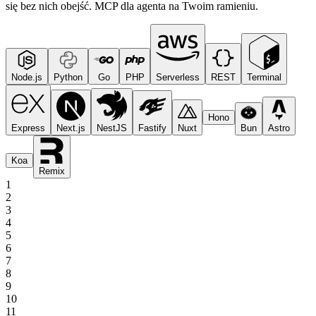
się bez nich obejść. MCP dla agenta na Twoim ramieniu.
Node.js
Python
Go
PHP
Serverless
REST
Terminal
Hono
Express
Next.js
NestJS
Fastify
Nuxt
Bun
Astro
Koa
Remix
1
2
3
4
5
6
7
8
9
10
11