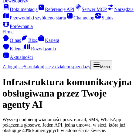
Deweloperzy
Dokumentacja
Referencje API
Serwer MCP
Narzędzia
Przewodniki szybkiego startu
Changelog
Status
Porównania
Firma
O nas
Blog
Kariera
Klienci
Rozwiązania
Aktualności
Zaloguj się
Skontaktuj się z działem sprzedaży
Menu
Infrastruktura komunikacyjna
obsługiwana przez Twoje
agenty AI
Wysyłaj i odbieraj wiadomości przez e-mail, SMS, WhatsApp i
połączenia głosowe. Jeden API, jedna umowa, w sieci, która już
obsługuje 40% komercyjnych wiadomości na świecie.