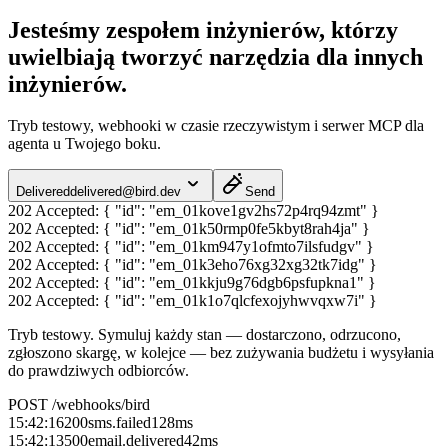
Jesteśmy zespołem inżynierów, którzy
uwielbiają tworzyć narzędzia dla innych
inżynierów.
Tryb testowy, webhooki w czasie rzeczywistym i serwer MCP dla
agenta u Twojego boku.
Delivered
delivered@bird.dev
Send
202 Accepted:
{ "id": "em_01kove1gv2hs72p4rq94zmt" }
202 Accepted:
{ "id": "em_01k50rmp0fe5kbyt8rah4ja" }
202 Accepted:
{ "id": "em_01km947y1ofmto7ilsfudgv" }
202 Accepted:
{ "id": "em_01k3eho76xg32xg32tk7idg" }
202 Accepted:
{ "id": "em_01kkju9g76dgb6psfupkna1" }
202 Accepted:
{ "id": "em_01k1o7qlcfexojyhwvqxw7i" }
Tryb testowy.
Symuluj każdy stan — dostarczono, odrzucono,
zgłoszono skargę, w kolejce — bez zużywania budżetu i wysyłania
do prawdziwych odbiorców.
POST /webhooks/bird
15:42:16
200
sms.failed
128
ms
15:42:13
500
email.delivered
42
ms