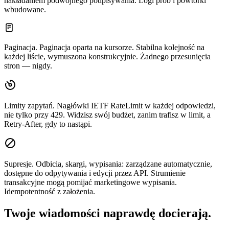
nakładaniem podwójnego podpisywania. Logi prób i powtórki
wbudowane.
Paginacja.
Paginacja oparta na kursorze. Stabilna kolejność na
każdej liście, wymuszona konstrukcyjnie. Żadnego przesunięcia
stron — nigdy.
Limity zapytań.
Nagłówki IETF RateLimit w każdej odpowiedzi,
nie tylko przy 429. Widzisz swój budżet, zanim trafisz w limit, a
Retry-After, gdy to nastąpi.
Supresje.
Odbicia, skargi, wypisania: zarządzane automatycznie,
dostępne do odpytywania i edycji przez API. Strumienie
transakcyjne mogą pomijać marketingowe wypisania.
Idempotentność z założenia.
Twoje wiadomości naprawdę docierają.