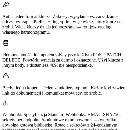
Auth.
Jeden format klucza. Zakresy: wysyłanie vs. zarządzanie,
odczyt vs. zapis. Prefiks + fingerprint, więc wiesz, który klucz co
zrobił. Wiele kluczy działa jednocześnie — rotujesz według
własnego harmonogramu.
Idempotentność.
Idempotency-Key przy każdym POST, PATCH i
DELETE. Powtórki wracają za darmo i oznaczone. Użyj klucza z
innym body, a dostaniesz 409, nie niespodziankę.
Błędy.
Jedna koperta. Jeden zamknięty typ unii. Każdy kod zawiera
link do dokumentacji i komunikat mówiący, co zrobić.
Webhooki.
Specyfikacja Standard Webhooks: HMAC-SHA256,
sekrety per endpoint, 5-minutowe okno powtórek — weryfikuj
dowolną gotową biblioteką. Rotacja sekretów z 24-godzinnym