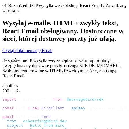
01
Bezpośrednie IP wysyłkowe / Obsługa React Email / Zarządzany
warm-up
Wysyłaj e-maile.
HTML i zwykły tekst,
React Email obsługiwany. Dostarczane w
sieci, której dostawcy poczty już ufają.
Czytaj dokumentację Email
Bezpośrednie IP wysyłkowe, zarządzany warm-up, routing
uwzględniający dostawcę poczty, obsługa SPF/DKIM/DMARC.
Szablony renderowane w HTML i zwykłym tekście, z obsługą
React Email.
email.tsx
200 · 1.2s
import
 {
 BirdClient 
}
 from
 '
@messagebird/sdk
'
;
const
 bird 
=
 new
 BirdClient
({
 apiKey
:
 process
.
env
.
BIRD_
await
 bird
.
email
.
send
({
  from
:
 '
onboarding@bird.dev
'
,
  subject
:
 '
Hello from Bird
'
,