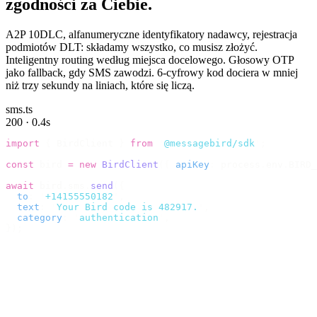
zgodności za Ciebie.
A2P 10DLC, alfanumeryczne identyfikatory nadawcy, rejestracja
podmiotów DLT: składamy wszystko, co musisz złożyć.
Inteligentny routing według miejsca docelowego. Głosowy OTP
jako fallback, gdy SMS zawodzi. 6-cyfrowy kod dociera w mniej
niż trzy sekundy na liniach, które się liczą.
sms.ts
200 · 0.4s
import
 {
 BirdClient 
}
 from
 '
@messagebird/sdk
'
;
const
 bird 
=
 new
 BirdClient
({
 apiKey
:
 process
.
env
.
BIRD_
await
 bird
.
sms
.
send
({
  to
:
 '
+14155550182
'
,
  text
:
 '
Your Bird code is 482917.
'
,
  category
:
 '
authentication
'
,
});