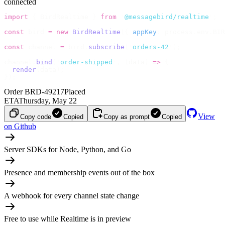
connected
import
 {
 BirdRealtime 
}
 from
 '
@messagebird/realtime
'
;
const
 bird 
=
 new
 BirdRealtime
({
 appKey
:
 process
.
env
.
BIR
const
 channel 
=
 bird
.
subscribe
(
'
orders-42
'
);
channel
.
bind
(
'
order-shipped
'
,
 (
data
)
 =>
 {
  render
(
data
);
});
Order BRD-49217
Placed
ETA
Thursday, May 22
View
Copy code
Copied
Copy as prompt
Copied
on Github
Server SDKs for Node, Python, and Go
Presence and membership events out of the box
A webhook for every channel state change
Free to use while Realtime is in preview