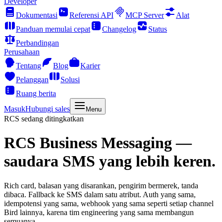
Developer
Dokumentasi
Referensi API
MCP Server
Alat
Panduan memulai cepat
Changelog
Status
Perbandingan
Perusahaan
Tentang
Blog
Karier
Pelanggan
Solusi
Ruang berita
Masuk
Hubungi sales
Menu
RCS sedang ditingkatkan
RCS Business Messaging
—
saudara SMS yang lebih keren.
Rich card, balasan yang disarankan, pengirim bermerek, tanda
dibaca. Fallback ke SMS dalam satu atribut. Auth yang sama,
idempotensi yang sama, webhook yang sama seperti setiap channel
Bird lainnya, karena tim engineering yang sama membangun
semuanya.