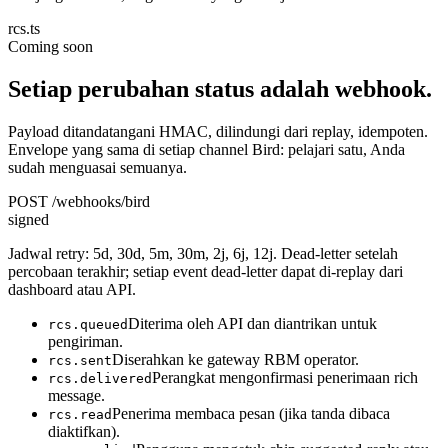
rcs.ts
Coming soon
Setiap perubahan status adalah webhook.
Payload ditandatangani HMAC, dilindungi dari replay, idempoten.
Envelope yang sama di setiap channel Bird: pelajari satu, Anda
sudah menguasai semuanya.
POST /webhooks/bird
signed
Jadwal retry: 5d, 30d, 5m, 30m, 2j, 6j, 12j. Dead-letter setelah
percobaan terakhir; setiap event dead-letter dapat di-replay dari
dashboard atau API.
Diterima oleh API dan diantrikan untuk
rcs.queued
pengiriman.
Diserahkan ke gateway RBM operator.
rcs.sent
Perangkat mengonfirmasi penerimaan rich
rcs.delivered
message.
Penerima membaca pesan (jika tanda dibaca
rcs.read
diaktifkan).