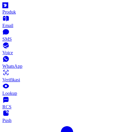
Produk
Email
SMS
Voice
WhatsApp
Verifikasi
Lookup
RCS
Push