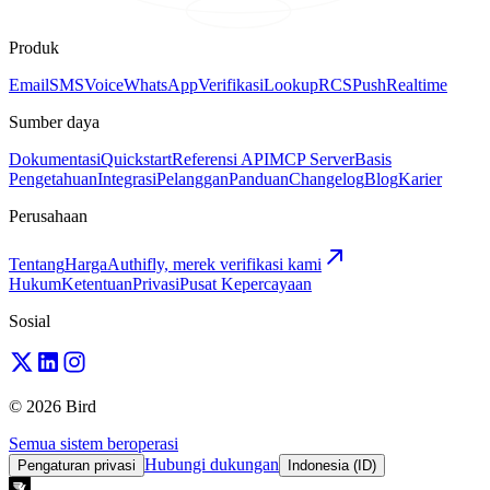
Produk
Email
SMS
Voice
WhatsApp
Verifikasi
Lookup
RCS
Push
Realtime
Sumber daya
Dokumentasi
Quickstart
Referensi API
MCP Server
Basis
Pengetahuan
Integrasi
Pelanggan
Panduan
Changelog
Blog
Karier
Perusahaan
Tentang
Harga
Authifly, merek verifikasi kami
Hukum
Ketentuan
Privasi
Pusat Kepercayaan
Sosial
© 2026 Bird
Semua sistem beroperasi
Hubungi dukungan
Pengaturan privasi
Indonesia (ID)