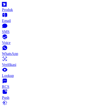
Produk
Email
SMS
Voice
WhatsApp
Verifikasi
Lookup
RCS
Push