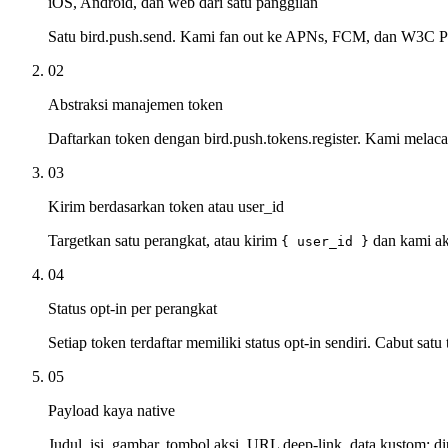
iOS, Android, dan web dari satu panggilan
Satu bird.push.send. Kami fan out ke APNs, FCM, dan W3C Pus
02
Abstraksi manajemen token
Daftarkan token dengan bird.push.tokens.register. Kami melaca
03
Kirim berdasarkan token atau user_id
Targetkan satu perangkat, atau kirim
dan kami ak
{ user_id }
04
Status opt-in per perangkat
Setiap token terdaftar memiliki status opt-in sendiri. Cabut sa
05
Payload kaya native
Judul, isi, gambar, tombol aksi, URL deep-link, data kustom: 