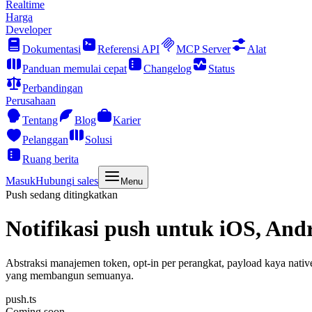
Realtime
Harga
Developer
Dokumentasi
Referensi API
MCP Server
Alat
Panduan memulai cepat
Changelog
Status
Perbandingan
Perusahaan
Tentang
Blog
Karier
Pelanggan
Solusi
Ruang berita
Masuk
Hubungi sales
Menu
Push sedang ditingkatkan
Notifikasi push
untuk iOS, Andr
Abstraksi manajemen token, opt-in per perangkat, payload kaya nati
yang membangun semuanya.
push.ts
Coming soon