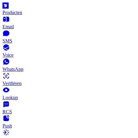
Producten
Email
SMS
Voice
WhatsApp
Verifiëren
Lookup
RCS
Push