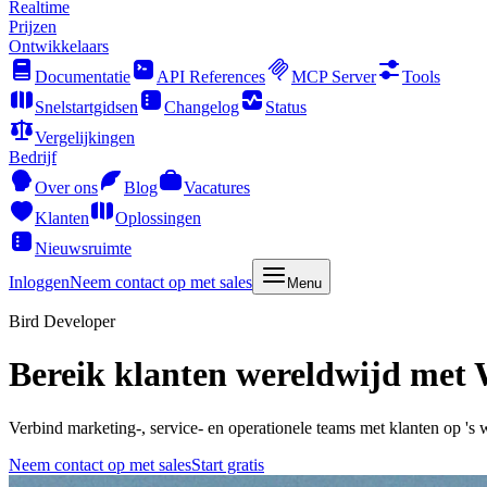
Realtime
Prijzen
Ontwikkelaars
Documentatie
API References
MCP Server
Tools
Snelstartgidsen
Changelog
Status
Vergelijkingen
Bedrijf
Over ons
Blog
Vacatures
Klanten
Oplossingen
Nieuwsruimte
Inloggen
Neem contact op met sales
Menu
Bird Developer
Bereik klanten wereldwijd met
Verbind marketing-, service- en operationele teams met klanten op 's
Neem contact op met sales
Start gratis