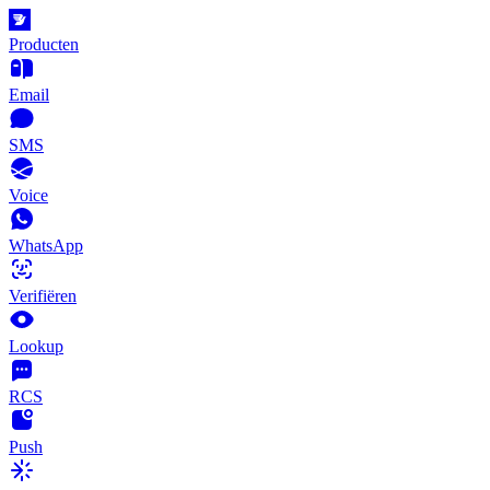
Producten
Email
SMS
Voice
WhatsApp
Verifiëren
Lookup
RCS
Push