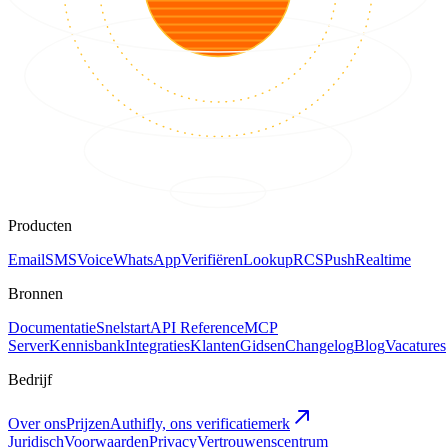
Producten
Email
SMS
Voice
WhatsApp
Verifiëren
Lookup
RCS
Push
Realtime
Bronnen
Documentatie
Snelstart
API Reference
MCP
Server
Kennisbank
Integraties
Klanten
Gidsen
Changelog
Blog
Vacatures
Bedrijf
Over ons
Prijzen
Authifly, ons verificatiemerk
Juridisch
Voorwaarden
Privacy
Vertrouwenscentrum