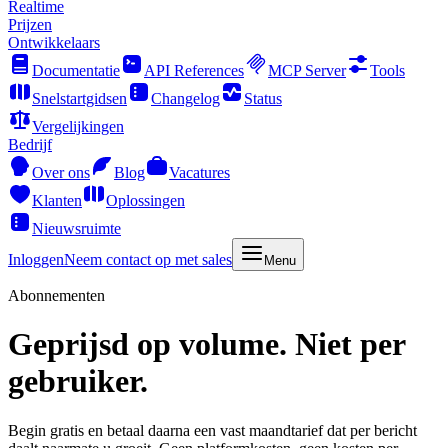
Realtime
Prijzen
Ontwikkelaars
Documentatie
API References
MCP Server
Tools
Snelstartgidsen
Changelog
Status
Vergelijkingen
Bedrijf
Over ons
Blog
Vacatures
Klanten
Oplossingen
Nieuwsruimte
Inloggen
Neem contact op met sales
Menu
Abonnementen
Geprijsd op volume. Niet per
gebruiker.
Begin gratis en betaal daarna een vast maandtarief dat per bericht