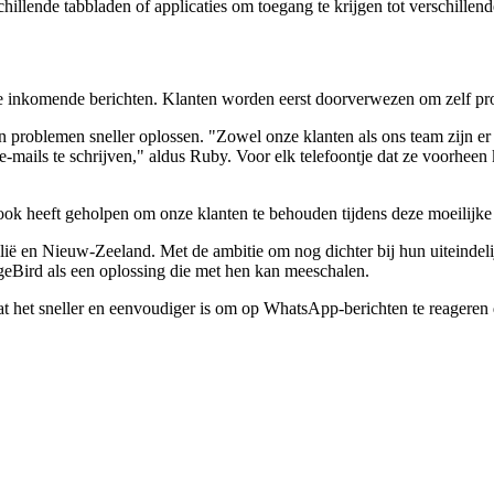
hillende tabbladen of applicaties om toegang te krijgen tot verschillend
e inkomende berichten. Klanten worden eerst doorverwezen om zelf pro
n problemen sneller oplossen. "Zowel onze klanten als ons team zijn er
mails te schrijven," aldus Ruby. Voor elk telefoontje dat ze voorheen 
 ook heeft geholpen om onze klanten te behouden tijdens deze moeilijke
ië en Nieuw-Zeeland. Met de ambitie om nog dichter bij hun uiteindel
ageBird als een oplossing die met hen kan meeschalen.
at het sneller en eenvoudiger is om op WhatsApp-berichten te reageren d