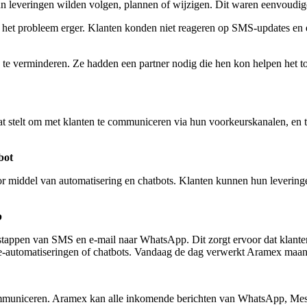
everingen wilden volgen, plannen of wijzigen. Dit waren eenvoudige 
et probleem erger. Klanten konden niet reageren op SMS-updates en e-
 te verminderen. Ze hadden een partner nodig die hen kon helpen het t
stelt om met klanten te communiceren via hun voorkeurskanalen, en tege
bot
r middel van automatisering en chatbots. Klanten kunnen hun leveringe
p
tappen van SMS en e-mail naar WhatsApp. Dit zorgt ervoor dat klanten 
ce-automatiseringen of chatbots. Vandaag de dag verwerkt Aramex maa
e communiceren. Aramex kan alle inkomende berichten van WhatsApp, M