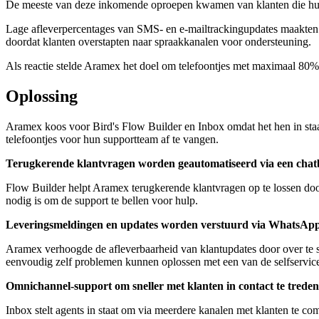
De meeste van deze inkomende oproepen kwamen van klanten die hun l
Lage afleverpercentages van SMS- en e-mailtrackingupdates maakten h
doordat klanten overstapten naar spraakkanalen voor ondersteuning.
Als reactie stelde Aramex het doel om telefoontjes met maximaal 80%
Oplossing
Aramex koos voor Bird's Flow Builder en Inbox omdat het hen in staat 
telefoontjes voor hun supportteam af te vangen.
Terugkerende klantvragen worden geautomatiseerd via een chat
Flow Builder helpt Aramex terugkerende klantvragen op te lossen doo
nodig is om de support te bellen voor hulp.
Leveringsmeldingen en updates worden verstuurd via WhatsAp
Aramex verhoogde de afleverbaarheid van klantupdates door over te s
eenvoudig zelf problemen kunnen oplossen met een van de selfservi
Omnichannel-support om sneller met klanten in contact te treden
Inbox stelt agents in staat om via meerdere kanalen met klanten t