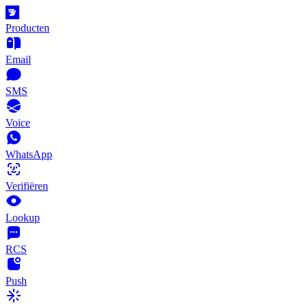
Producten
Email
SMS
Voice
WhatsApp
Verifiëren
Lookup
RCS
Push