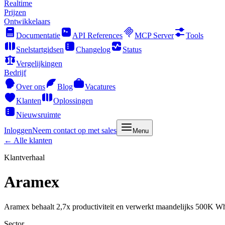
Realtime
Prijzen
Ontwikkelaars
Documentatie
API References
MCP Server
Tools
Snelstartgidsen
Changelog
Status
Vergelijkingen
Bedrijf
Over ons
Blog
Vacatures
Klanten
Oplossingen
Nieuwsruimte
Inloggen
Neem contact op met sales
Menu
← Alle klanten
Klantverhaal
Aramex
Aramex behaalt 2,7x productiviteit en verwerkt maandelijks 500K W
Sector