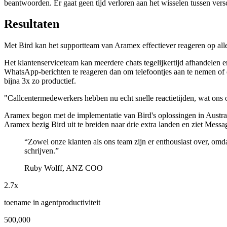
beantwoorden. Er gaat geen tijd verloren aan het wisselen tussen versc
Resultaten
Met Bird kan het supportteam van Aramex effectiever reageren op all
Het klantenserviceteam kan meerdere chats tegelijkertijd afhandelen e
WhatsApp-berichten te reageren dan om telefoontjes aan te nemen of e-
bijna 3x zo productief.
"Callcentermedewerkers hebben nu echt snelle reactietijden, wat ons
Aramex begon met de implementatie van Bird's oplossingen in Austral
Aramex bezig Bird uit te breiden naar drie extra landen en ziet Mess
“
Zowel onze klanten als ons team zijn er enthousiast over, omd
schrijven.
”
Ruby Wolff, ANZ COO
2.7x
toename in agentproductiviteit
500,000