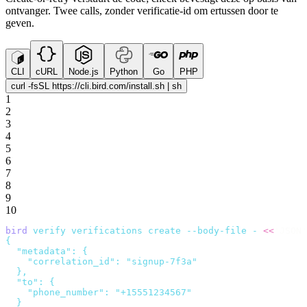
ontvanger. Twee calls, zonder verificatie-id om ertussen door te
geven.
CLI
cURL
Node.js
Python
Go
PHP
curl -fsSL https://cli.bird.com/install.sh | sh
1
2
3
4
5
6
7
8
9
10
bird
 verify
 verifications
 create
 --body-file
 -
 <<
'JSON'
{
  "metadata": {
    "correlation_id": "signup-7f3a"
  },
  "to": {
    "phone_number": "+15551234567"
  }