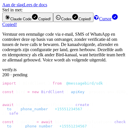
Aan de slag
Lees de docs
Stel in met:
Cursor
Claude Code
Copied!
Codex
Copied!
Copied!
Verstuur een eenmalige code via e-mail, SMS of WhatsApp en
controleer deze op basis van ontvanger, zonder verificatie-id om
tussen de twee calls te bewaren. De kanaalvolgorde, afzender en
coderegels zijn configuratie per land, geen herbouw. Dezelfde auth
en idempotency als elk ander Bird-kanaal, want hetzelfde team heeft
ze allemaal gebouwd. Voice wordt als volgende uitgerold.
verify.ts
200 · pending
import
 {
 BirdClient 
}
 from
 "
@messagebird/sdk
"
;
const
 bird 
=
 new
 BirdClient
({
 apiKey
:
 process
.
env
.
BIRD_
// Send the code, then check it by recipient.
await
 bird
.
verify
.
verifications
.
create
({
  to
:
 {
 phone_number
:
 "
+15551234567
"
 },
}).
safe
();
const
 {
 data 
}
 =
 await
 bird
.
verify
.
verifications
.
check
(
  to
:
   {
 phone_number
:
 "
+15551234567
"
 },