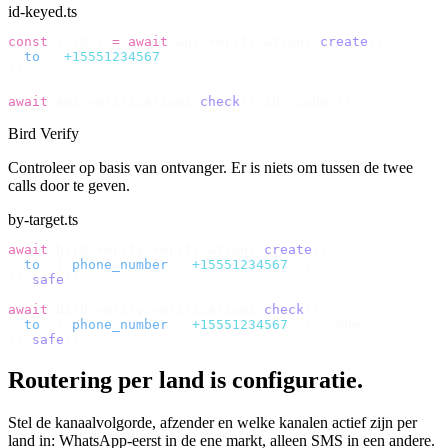
id-keyed.ts
const
 {
 id 
}
 =
 await
 api
.
verifications
.
create
({
  to
:
 "
+15551234567
"
,
});
// persist id somewhere, then later…
await
 api
.
verifications
.
check
({
 id
,
 code 
});
Bird Verify
Controleer op basis van ontvanger. Er is niets om tussen de twee
calls door te geven.
by-target.ts
await
 bird
.
verify
.
verifications
.
create
({
  to
:
 {
 phone_number
:
 "
+15551234567
"
 },
}).
safe
();
// no id to store; check by the same recipient
await
 bird
.
verify
.
verifications
.
check
({
  to
:
 {
 phone_number
:
 "
+15551234567
"
 },
 code
,
}).
safe
();
Routering per land is configuratie.
Stel de kanaalvolgorde, afzender en welke kanalen actief zijn per
land in: WhatsApp-eerst in de ene markt, alleen SMS in een andere.