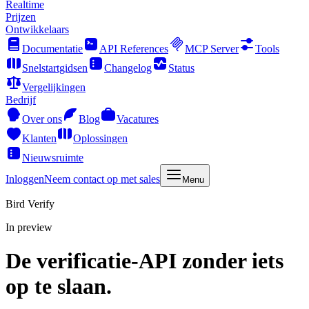
Realtime
Prijzen
Ontwikkelaars
Documentatie
API References
MCP Server
Tools
Snelstartgidsen
Changelog
Status
Vergelijkingen
Bedrijf
Over ons
Blog
Vacatures
Klanten
Oplossingen
Nieuwsruimte
Inloggen
Neem contact op met sales
Menu
Bird Verify
In preview
De
verificatie-API
zonder iets
op te slaan.