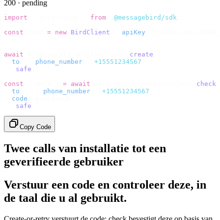
200 · pending
import
 {
 BirdClient 
}
 from
 "
@messagebird/sdk
"
;
const
 bird 
=
 new
 BirdClient
({
 apiKey
:
 process
.
env
.
BIRD_
// Send the code, then check it by recipient.
await
 bird
.
verify
.
verifications
.
create
({
  to
:
 {
 phone_number
:
 "
+15551234567
"
 },
}).
safe
();
const
 {
 data 
}
 =
 await
 bird
.
verify
.
verifications
.
check
(
  to
:
   {
 phone_number
:
 "
+15551234567
"
 },
  code
:
 userInput
,
}).
safe
();
Copy Code
Twee calls van installatie tot een
geverifieerde gebruiker
Verstuur een code en controleer deze, in
de taal die u al gebruikt.
Create-or-retry verstuurt de code; check bevestigt deze op basis van