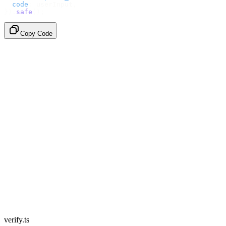
  code
:
 userInput
,
}).
safe
();
Copy Code
verify.ts