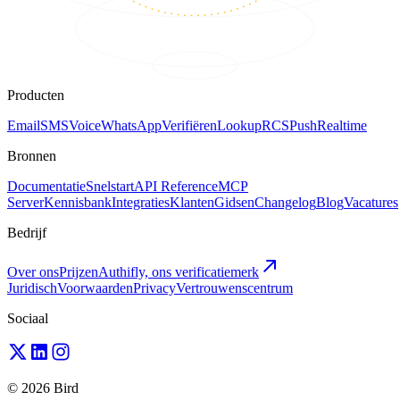
Producten
Email
SMS
Voice
WhatsApp
Verifiëren
Lookup
RCS
Push
Realtime
Bronnen
Documentatie
Snelstart
API Reference
MCP
Server
Kennisbank
Integraties
Klanten
Gidsen
Changelog
Blog
Vacatures
Bedrijf
Over ons
Prijzen
Authifly, ons verificatiemerk
Juridisch
Voorwaarden
Privacy
Vertrouwenscentrum
Sociaal
© 2026 Bird