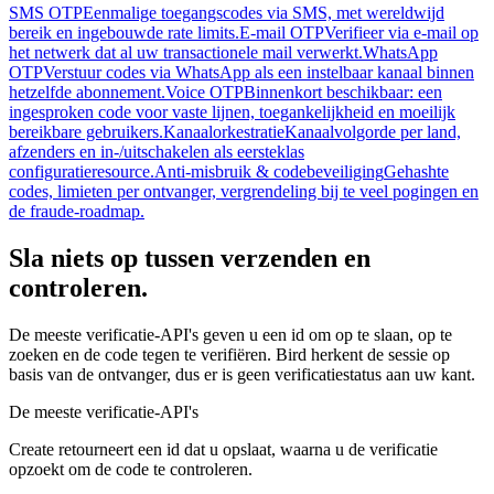
SMS OTP
Eenmalige toegangscodes via SMS, met wereldwijd
bereik en ingebouwde rate limits.
E-mail OTP
Verifieer via e-mail op
het netwerk dat al uw transactionele mail verwerkt.
WhatsApp
OTP
Verstuur codes via WhatsApp als een instelbaar kanaal binnen
hetzelfde abonnement.
Voice OTP
Binnenkort beschikbaar: een
ingesproken code voor vaste lijnen, toegankelijkheid en moeilijk
bereikbare gebruikers.
Kanaalorkestratie
Kanaalvolgorde per land,
afzenders en in-/uitschakelen als eersteklas
configuratieresource.
Anti-misbruik & codebeveiliging
Gehashte
codes, limieten per ontvanger, vergrendeling bij te veel pogingen en
de fraude-roadmap.
Sla niets op tussen verzenden en
controleren.
De meeste verificatie-API's geven u een id om op te slaan, op te
zoeken en de code tegen te verifiëren. Bird herkent de sessie op
basis van de ontvanger, dus er is geen verificatiestatus aan uw kant.
De meeste verificatie-API's
Create retourneert een id dat u opslaat, waarna u de verificatie
opzoekt om de code te controleren.