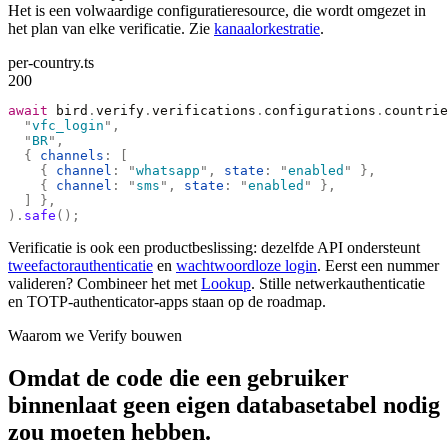
Het is een volwaardige configuratieresource, die wordt omgezet in
het plan van elke verificatie. Zie
kanaalorkestratie
.
per-country.ts
200
await
 bird
.
verify
.
verifications
.
configurations
.
countrie
  "
vfc_login
"
,
  "
BR
"
,
  {
 channels
:
 [
    {
 channel
:
 "
whatsapp
"
,
 state
:
 "
enabled
"
 },
    {
 channel
:
 "
sms
"
,
 state
:
 "
enabled
"
 },
  ]
 },
).
safe
();
Verificatie is ook een productbeslissing: dezelfde API ondersteunt
tweefactorauthenticatie
en
wachtwoordloze login
. Eerst een nummer
valideren? Combineer het met
Lookup
. Stille netwerkauthenticatie
en TOTP-authenticator-apps staan op de roadmap.
Waarom we Verify bouwen
Omdat de code die een gebruiker
binnenlaat geen eigen databasetabel nodig
zou moeten hebben.