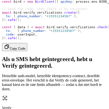
const
 bird 
=
 new
 BirdClient
({
 apiKey
:
 process
.
env
.
BIRD_
// Send the code, then check it by recipient.
await
 bird
.
verify
.
verifications
.
create
({
  to
:
 {
 phone_number
:
 "
+15551234567
"
 },
}).
safe
();
const
 {
 data 
}
 =
 await
 bird
.
verify
.
verifications
.
check
(
  to
:
   {
 phone_number
:
 "
+15551234567
"
 },
  code
:
 userInput
,
}).
safe
();
Copy Code
Als u SMS hebt geïntegreerd, hebt u
Verify geïntegreerd.
Hetzelfde auth-model, hetzelfde idempotency-contract, dezelfde
error-envelope. Het verschil is dat Verify de code genereert, het
kanaal kiest en de rate limits afhandelt — zodat u dat niet hoeft te
doen.
Verify