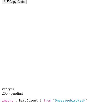
Copy Code
verify.ts
200 · pending
import
 {
 BirdClient 
}
 from
 "
@messagebird/sdk
"
;