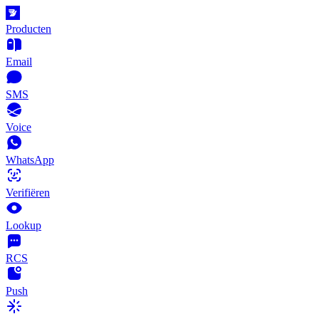
Producten
Email
SMS
Voice
WhatsApp
Verifiëren
Lookup
RCS
Push