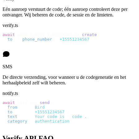
Eén aanroep verstuurt de code; één aanroep controleert deze per
ontvanger. Wij beheren de code, de sessie en de limieten.
verify.ts
await
 bird
.
verify
.
verifications
.
create
({
  to
:
 {
 phone_number
:
 "
+15551234567
"
 },
});
SMS
De directe verzending, voor wanneer u de codegeneratie en het
herhaalpbeleid zelf wilt beheren.
notify.ts
await
 bird
.
sms
.
send
({
  from
:
     "
Bird
"
,
  to
:
       "
+15551234567
"
,
  text
:
     `
Your code is 
${
code
}
.
`
,
  category
:
 "
authentication
"
,
});
Verify API FAQ