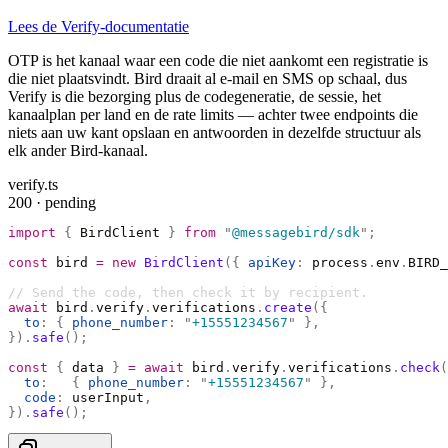
Lees de Verify-documentatie
OTP is het kanaal waar een code die niet aankomt een registratie is
die niet plaatsvindt. Bird draait al e-mail en SMS op schaal, dus
Verify is die bezorging plus de codegeneratie, de sessie, het
kanaalplan per land en de rate limits — achter twee endpoints die
niets aan uw kant opslaan en antwoorden in dezelfde structuur als
elk ander Bird-kanaal.
verify.ts
200 · pending
import
 {
 BirdClient 
}
 from
 "
@messagebird/sdk
"
;
const
 bird 
=
 new
 BirdClient
({
 apiKey
:
 process
.
env
.
BIRD_
// Send the code, then check it by recipient.
await
 bird
.
verify
.
verifications
.
create
({
  to
:
 {
 phone_number
:
 "
+15551234567
"
 },
}).
safe
();
const
 {
 data 
}
 =
 await
 bird
.
verify
.
verifications
.
check
(
  to
:
   {
 phone_number
:
 "
+15551234567
"
 },
  code
:
 userInput
,
}).
safe
();