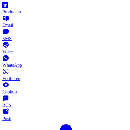
Producten
Email
SMS
Voice
WhatsApp
Verifiëren
Lookup
RCS
Push