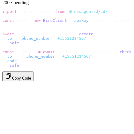
200 · pending
import
 {
 BirdClient 
}
 from
 "
@messagebird/sdk
"
;
const
 bird 
=
 new
 BirdClient
({
 apiKey
:
 process
.
env
.
BIRD_
// Send the code, then check it by recipient.
await
 bird
.
verify
.
verifications
.
create
({
  to
:
 {
 phone_number
:
 "
+15551234567
"
 },
}).
safe
();
const
 {
 data 
}
 =
 await
 bird
.
verify
.
verifications
.
check
(
  to
:
   {
 phone_number
:
 "
+15551234567
"
 },
  code
:
 userInput
,
}).
safe
();
Copy Code