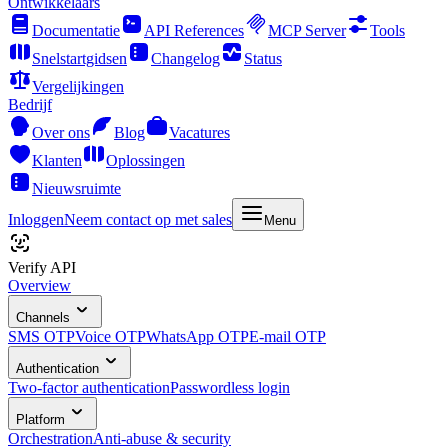
Ontwikkelaars
Documentatie
API References
MCP Server
Tools
Snelstartgidsen
Changelog
Status
Vergelijkingen
Bedrijf
Over ons
Blog
Vacatures
Klanten
Oplossingen
Nieuwsruimte
Inloggen
Neem contact op met sales
Menu
Verify API
Overview
Channels
SMS OTP
Voice OTP
WhatsApp OTP
E-mail OTP
Authentication
Two-factor authentication
Passwordless login
Platform
Orchestration
Anti-abuse & security