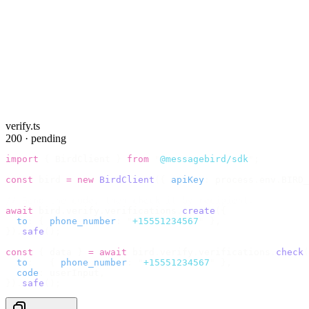
verify.ts
200 · pending
import
 {
 BirdClient 
}
 from
 "
@messagebird/sdk
"
;
const
 bird 
=
 new
 BirdClient
({
 apiKey
:
 process
.
env
.
BIRD_
// Send the code, then check it by recipient.
await
 bird
.
verify
.
verifications
.
create
({
  to
:
 {
 phone_number
:
 "
+15551234567
"
 },
}).
safe
();
const
 {
 data 
}
 =
 await
 bird
.
verify
.
verifications
.
check
(
  to
:
   {
 phone_number
:
 "
+15551234567
"
 },
  code
:
 userInput
,
}).
safe
();