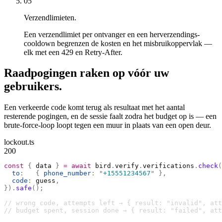
05
Verzendlimieten.
Een verzendlimiet per ontvanger en een herverzendings-
cooldown begrenzen de kosten en het misbruikoppervlak —
elk met een 429 en Retry-After.
Raadpogingen raken op vóór uw
gebruikers.
Een verkeerde code komt terug als resultaat met het aantal
resterende pogingen, en de sessie faalt zodra het budget op is — een
brute-force-loop loopt tegen een muur in plaats van een open deur.
lockout.ts
200
const
 {
 data 
}
 =
 await
 bird
.
verify
.
verifications
.
check
(
  to
:
   {
 phone_number
:
 "
+15551234567
"
 },
  code
:
 guess
,
}).
safe
();
// wrong code, attempts left → { result: "invalid", at
// budget spent, session done → { result: "failed", att