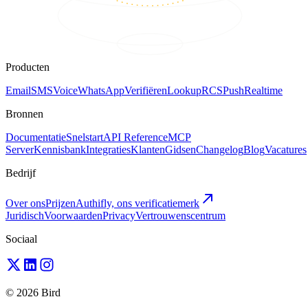
Producten
Email
SMS
Voice
WhatsApp
Verifiëren
Lookup
RCS
Push
Realtime
Bronnen
Documentatie
Snelstart
API Reference
MCP
Server
Kennisbank
Integraties
Klanten
Gidsen
Changelog
Blog
Vacatures
Bedrijf
Over ons
Prijzen
Authifly, ons verificatiemerk
Juridisch
Voorwaarden
Privacy
Vertrouwenscentrum
Sociaal
© 2026 Bird