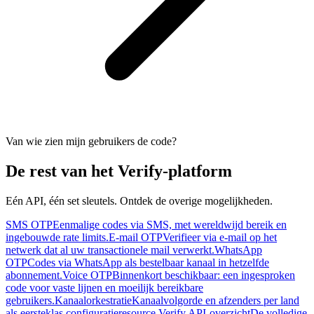
Van wie zien mijn gebruikers de code?
De rest van het Verify-platform
Eén API, één set sleutels. Ontdek de overige mogelijkheden.
SMS OTP
Eenmalige codes via SMS, met wereldwijd bereik en
ingebouwde rate limits.
E-mail OTP
Verifieer via e-mail op het
netwerk dat al uw transactionele mail verwerkt.
WhatsApp
OTP
Codes via WhatsApp als bestelbaar kanaal in hetzelfde
abonnement.
Voice OTP
Binnenkort beschikbaar: een ingesproken
code voor vaste lijnen en moeilijk bereikbare
gebruikers.
Kanaalorkestratie
Kanaalvolgorde en afzenders per land
als eersteklas configuratieresource.
Verify API-overzicht
De volledige