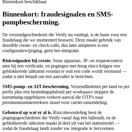
Binnenkort beschikbaar
Binnenkort: fraudesignalen en SMS-
pompbescherming.
De verzendgeschiedenis die Verify nu vastlegt, is de basis voor een
fraudelaag die we momenteel bouwen. Deze maakt gebruik van
dezelfde create- en check-calls, dus later adopteren is een
configuratiewijziging, geen her-integratie.
Risicosignalen bij create.
Stuur apparaat-, IP- en requestcontext
mee bij een verificatie, en pogingen met hoog risico krijgen een
geblokkeerde uitkomst voordat er ooit een code wordt verstuurd —
zodat u niet betaalt om een aanvaller te berichten.
SMS-pomp- en AIT-bescherming.
Verzendlimieten per land en per
prefix plus een bestedingsplafond per workspace stoppen de
kunstmatig-opgeblazen-verkeer-aanval die OTP's naar
premiumnummerreeksen stuurt voor carrier-omzetdeling.
Gebouwd op wat er al is.
Risicobeoordeling leest de
pogingsgeschiedenis die Verify vanaf dag één bijhoudt, en de
geblokkeerde uitkomst maakt al deel uit van het statusmodel —
zodat de fraudelaag landt zonder uw integratie te hervormen.