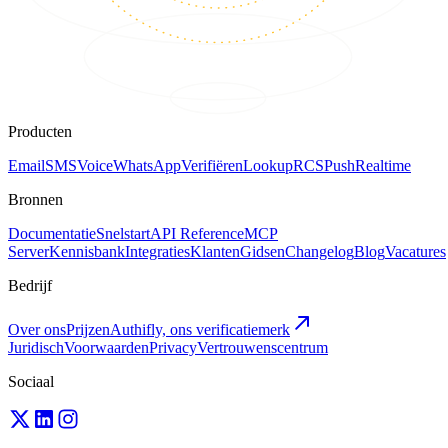
Producten
Email
SMS
Voice
WhatsApp
Verifiëren
Lookup
RCS
Push
Realtime
Bronnen
Documentatie
Snelstart
API Reference
MCP
Server
Kennisbank
Integraties
Klanten
Gidsen
Changelog
Blog
Vacatures
Bedrijf
Over ons
Prijzen
Authifly, ons verificatiemerk
Juridisch
Voorwaarden
Privacy
Vertrouwenscentrum
Sociaal