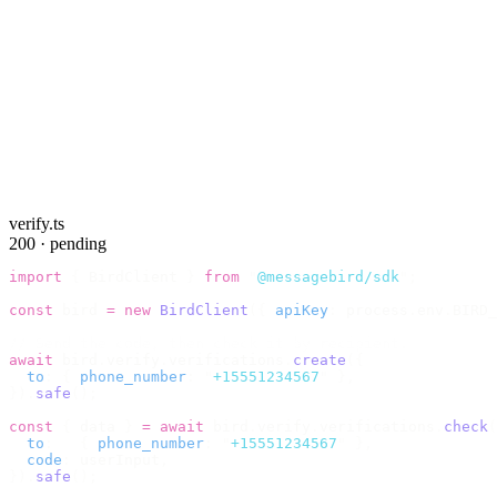
verify.ts
200 · pending
import
 {
 BirdClient 
}
 from
 "
@messagebird/sdk
"
;
const
 bird 
=
 new
 BirdClient
({
 apiKey
:
 process
.
env
.
BIRD_
// Send the code, then check it by recipient.
await
 bird
.
verify
.
verifications
.
create
({
  to
:
 {
 phone_number
:
 "
+15551234567
"
 },
}).
safe
();
const
 {
 data 
}
 =
 await
 bird
.
verify
.
verifications
.
check
(
  to
:
   {
 phone_number
:
 "
+15551234567
"
 },
  code
:
 userInput
,
}).
safe
();