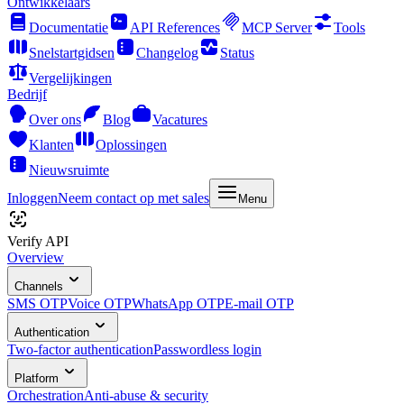
Ontwikkelaars
Documentatie
API References
MCP Server
Tools
Snelstartgidsen
Changelog
Status
Vergelijkingen
Bedrijf
Over ons
Blog
Vacatures
Klanten
Oplossingen
Nieuwsruimte
Inloggen
Neem contact op met sales
Menu
Verify API
Overview
Channels
SMS OTP
Voice OTP
WhatsApp OTP
E-mail OTP
Authentication
Two-factor authentication
Passwordless login
Platform
Orchestration
Anti-abuse & security