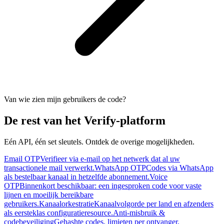
Van wie zien mijn gebruikers de code?
De rest van het Verify-platform
Eén API, één set sleutels. Ontdek de overige mogelijkheden.
Email OTP
Verifieer via e-mail op het netwerk dat al uw
transactionele mail verwerkt.
WhatsApp OTP
Codes via WhatsApp
als bestelbaar kanaal in hetzelfde abonnement.
Voice
OTP
Binnenkort beschikbaar: een ingesproken code voor vaste
lijnen en moeilijk bereikbare
gebruikers.
Kanaalorkestratie
Kanaalvolgorde per land en afzenders
als eersteklas configuratieresource.
Anti-misbruik &
codebeveiliging
Gehashte codes, limieten per ontvanger,