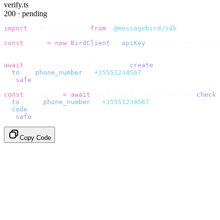
verify.ts
200 · pending
import
 {
 BirdClient 
}
 from
 "
@messagebird/sdk
"
;
const
 bird 
=
 new
 BirdClient
({
 apiKey
:
 process
.
env
.
BIRD_
// Send the code, then check it by recipient.
await
 bird
.
verify
.
verifications
.
create
({
  to
:
 {
 phone_number
:
 "
+15551234567
"
 },
}).
safe
();
const
 {
 data 
}
 =
 await
 bird
.
verify
.
verifications
.
check
(
  to
:
   {
 phone_number
:
 "
+15551234567
"
 },
  code
:
 userInput
,
}).
safe
();
Copy Code