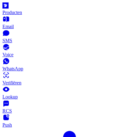
Producten
Email
SMS
Voice
WhatsApp
Verifiëren
Lookup
RCS
Push