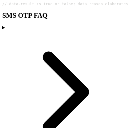
// data.result is true or false; data.reason elaborates
SMS OTP FAQ