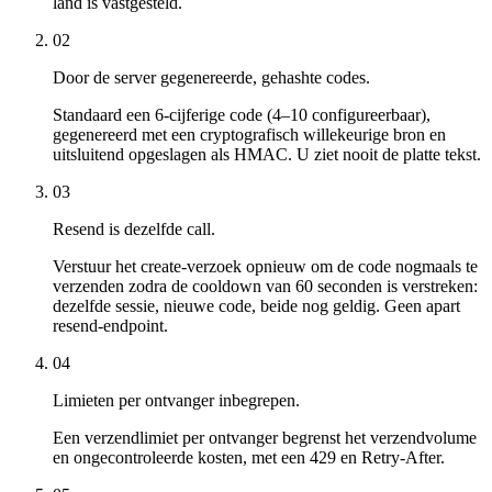
land is vastgesteld.
02
Door de server gegenereerde, gehashte codes.
Standaard een 6-cijferige code (4–10 configureerbaar),
gegenereerd met een cryptografisch willekeurige bron en
uitsluitend opgeslagen als HMAC. U ziet nooit de platte tekst.
03
Resend is dezelfde call.
Verstuur het create-verzoek opnieuw om de code nogmaals te
verzenden zodra de cooldown van 60 seconden is verstreken:
dezelfde sessie, nieuwe code, beide nog geldig. Geen apart
resend-endpoint.
04
Limieten per ontvanger inbegrepen.
Een verzendlimiet per ontvanger begrenst het verzendvolume
en ongecontroleerde kosten, met een 429 en Retry-After.