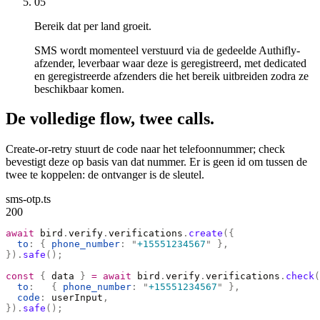
05
Bereik dat per land groeit.
SMS wordt momenteel verstuurd via de gedeelde Authifly-
afzender, leverbaar waar deze is geregistreerd, met dedicated
en geregistreerde afzenders die het bereik uitbreiden zodra ze
beschikbaar komen.
De volledige flow, twee calls.
Create-or-retry stuurt de code naar het telefoonnummer; check
bevestigt deze op basis van dat nummer. Er is geen id om tussen de
twee te koppelen: de ontvanger is de sleutel.
sms-otp.ts
200
await
 bird
.
verify
.
verifications
.
create
({
  to
:
 {
 phone_number
:
 "
+15551234567
"
 },
}).
safe
();
const
 {
 data 
}
 =
 await
 bird
.
verify
.
verifications
.
check
(
  to
:
   {
 phone_number
:
 "
+15551234567
"
 },
  code
:
 userInput
,
}).
safe
();