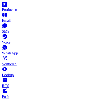
Producten
Email
SMS
Voice
WhatsApp
Verifiëren
Lookup
RCS
Push