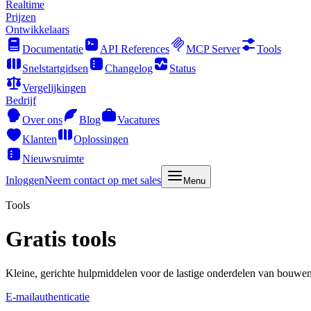
Realtime
Prijzen
Ontwikkelaars
Documentatie
API References
MCP Server
Tools
Snelstartgidsen
Changelog
Status
Vergelijkingen
Bedrijf
Over ons
Blog
Vacatures
Klanten
Oplossingen
Nieuwsruimte
Inloggen
Neem contact op met sales
Menu
Tools
Gratis tools
Kleine, gerichte hulpmiddelen voor de lastige onderdelen van bouwen
E-mailauthenticatie