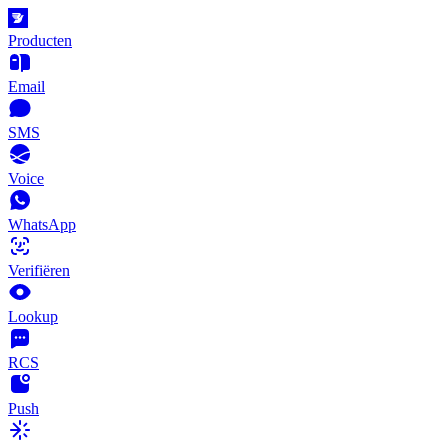
Producten
Email
SMS
Voice
WhatsApp
Verifiëren
Lookup
RCS
Push