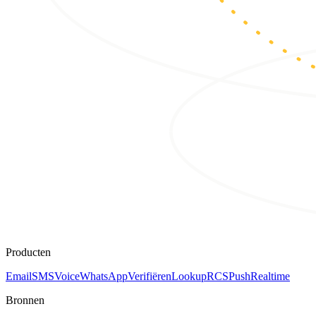
Producten
Email
SMS
Voice
WhatsApp
Verifiëren
Lookup
RCS
Push
Realtime
Bronnen