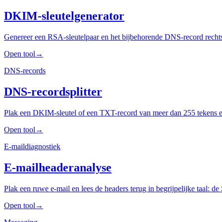
DKIM-sleutelgenerator
Genereer een RSA-sleutelpaar en het bijbehorende DNS-record rechtstre
Open tool
→
DNS-records
DNS-recordsplitter
Plak een DKIM-sleutel of een TXT-record van meer dan 255 tekens en kr
Open tool
→
E-maildiagnostiek
E-mailheaderanalyse
Plak een ruwe e-mail en lees de headers terug in begrijpelijke taal:
Open tool
→