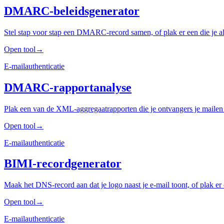
DMARC-beleidsgenerator
Stel stap voor stap een DMARC-record samen, of plak er een die je al h
Open tool
→
E-mailauthenticatie
DMARC-rapportanalyse
Plak een van de XML-aggregaatrapporten die je ontvangers je mailen en 
Open tool
→
E-mailauthenticatie
BIMI-recordgenerator
Maak het DNS-record aan dat je logo naast je e-mail toont, of plak er e
Open tool
→
E-mailauthenticatie