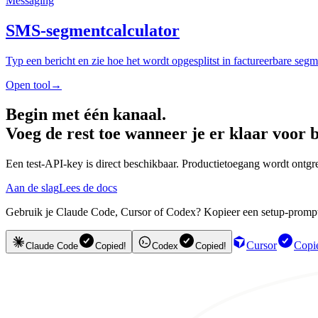
Messaging
SMS-segmentcalculator
Typ een bericht en zie hoe het wordt opgesplitst in factureerbare s
Open tool
→
Begin met één kanaal.
Voeg de rest toe wanneer je er klaar voor b
Een test-API-key is direct beschikbaar. Productietoegang wordt ontgre
Aan de slag
Lees de docs
Gebruik je Claude Code, Cursor of Codex? Kopieer een setup-prompt en
Cursor
Copi
Claude Code
Copied!
Codex
Copied!