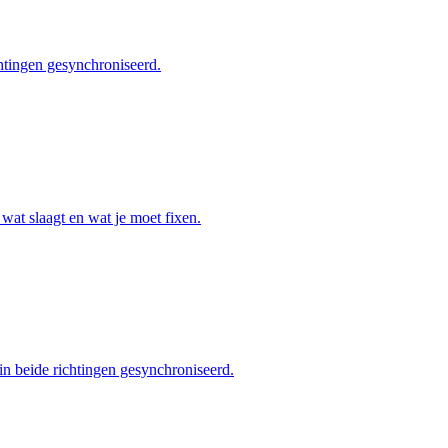
chtingen gesynchroniseerd.
 wat slaagt en wat je moet fixen.
n in beide richtingen gesynchroniseerd.