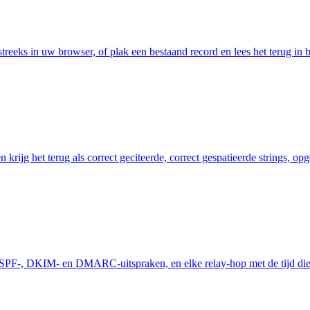
eks in uw browser, of plak een bestaand record en lees het terug in beg
ijg het terug als correct geciteerde, correct gespatieerde strings, op
 de SPF-, DKIM- en DMARC-uitspraken, en elke relay-hop met de tijd die 