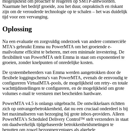
mogelijkheid om proactief te reageren op SMTP-antwoorden.
Naarmate het bedrijf groeide, zou het duur, onpraktisch en riskant
zijn om de verouderde technologie op te schalen – het was duidelijk
tijd voor een vervanging.
Oplossing
Na een evaluatie en zorgvuldig onderzoek van andere commerciële
MTA's gebruikt Emma nu PowerMTA om het groeiende e-
mailvolume efficiënt te beheren, met een minimale investering. De
flexibiliteit van PowerMTA stelt Emma in staat om exponentieel te
groeien, zonder knelpunten of onredelijke kosten.
De systeembeheerders van Emma werden aangetrokken door de
flexibele loggingschema's van PowerMTA, evenals de eenvoudig te
configureren VirtualMTA-pools, de mogelijkheid om retry- en totale
wachttijdinstellingen te configureren, en de mogelijkheid om grote
volumes e-mail te versturen met bescheiden hardware.
PowerMTA v4.5 is onlangs uitgebracht. De ontwikkelaars richtten
zich op ontvangerbetrokkenheid, dat nu een cruciaal onderdeel is bij
het maximaliseren van bezorging bij grote inbox-providers. Alleen
PowerMTA's Scheduled Delivery Control™ stelt verzenders in staat
om daadwerkelijk tijdgebaseerde betrokkenheidsmetingen te
benutten om zowel bezorgpercentages als algehele