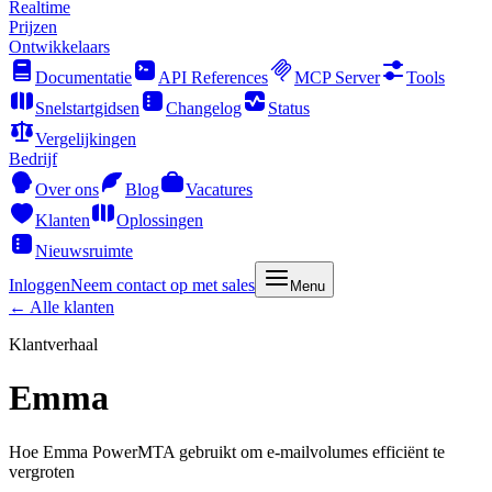
Realtime
Prijzen
Ontwikkelaars
Documentatie
API References
MCP Server
Tools
Snelstartgidsen
Changelog
Status
Vergelijkingen
Bedrijf
Over ons
Blog
Vacatures
Klanten
Oplossingen
Nieuwsruimte
Inloggen
Neem contact op met sales
Menu
← Alle klanten
Klantverhaal
Emma
Hoe Emma PowerMTA gebruikt om e-mailvolumes efficiënt te
vergroten