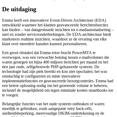
De uitdaging
Emma heeft een innovatieve Event-Driven Architecture (EDA)
ontwikkeld waarmee het klanten geavanceerde berichtenfuncties
kan bieden – van datagestuurde inzichten tot e-mailautomatisering –
snel en zonder serviceonderbrekingen. De EDA-architectuur biedt
marketeers realtime inzichten, waardoor ze de ervaring van elke
klant over meerdere kanalen kunnen personaliseren.
Een groot obstakel dat Emma ertoe bracht PowerMTA te
overwegen, was een verwachte botsing tussen e-mailvolumes die
waren gestegen tot bijna 400 miljoen berichten per maand en het
tien jaar oude, zelfgebouwde PHP-gebaseerde systeem. De
technologie had zijn piek bereikt en kon niet opschalen; het was
omslachtig te configureren en miste innovatieve
implementatiefuncties en geavanceerde bezorgcontroles. Emma had
een betere oplossing nodig om het groeiende volume te beheren,
inclusief de mogelijkheid om tegen minimale kosten smarthooks toe
te voegen.
Belangrijke functies van het oude systeem ontbraken of waren
moeilijk te gebruiken, zoals aangepaste retry back-offs,
snelheidsbeperking, meervoudige DKIM-ondertekening en de