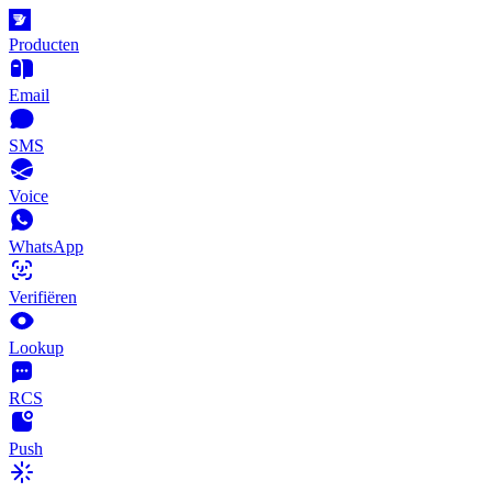
Producten
Email
SMS
Voice
WhatsApp
Verifiëren
Lookup
RCS
Push