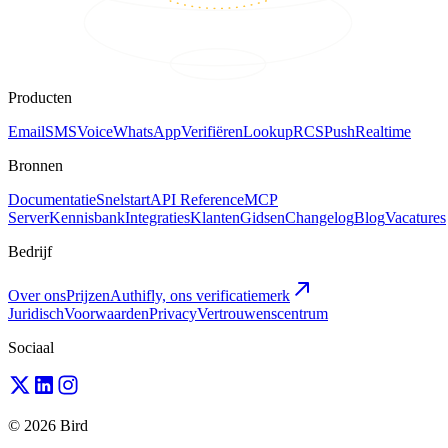
Producten
Email
SMS
Voice
WhatsApp
Verifiëren
Lookup
RCS
Push
Realtime
Bronnen
Documentatie
Snelstart
API Reference
MCP
Server
Kennisbank
Integraties
Klanten
Gidsen
Changelog
Blog
Vacatures
Bedrijf
Over ons
Prijzen
Authifly, ons verificatiemerk
Juridisch
Voorwaarden
Privacy
Vertrouwenscentrum
Sociaal
© 2026 Bird