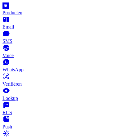
Producten
Email
SMS
Voice
WhatsApp
Verifiëren
Lookup
RCS
Push