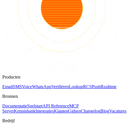
Producten
Email
SMS
Voice
WhatsApp
Verifiëren
Lookup
RCS
Push
Realtime
Bronnen
Documentatie
Snelstart
API Reference
MCP
Server
Kennisbank
Integraties
Klanten
Gidsen
Changelog
Blog
Vacatures
Bedrijf