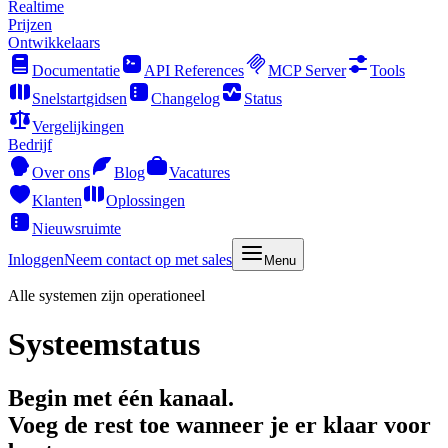
Realtime
Prijzen
Ontwikkelaars
Documentatie
API References
MCP Server
Tools
Snelstartgidsen
Changelog
Status
Vergelijkingen
Bedrijf
Over ons
Blog
Vacatures
Klanten
Oplossingen
Nieuwsruimte
Inloggen
Neem contact op met sales
Menu
Alle systemen zijn operationeel
Systeemstatus
Begin met één kanaal.
Voeg de rest toe wanneer je er klaar voor