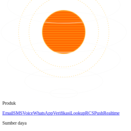
Produk
Email
SMS
Voice
WhatsApp
Verifikasi
Lookup
RCS
Push
Realtime
Sumber daya