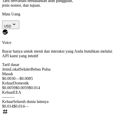
Tarif bervariasi berdasarkan arah panggilan,
jenis nomor, dan tujuan.
Mata Uang
USD
Voice
Bayar hanya untuk menit dan interaksi yang Anda butuhkan melalui
API kami yang intuitif
Tarif dasar
Jenis
Lokal
Seluler
Bebas Pulsa
Masuk
$0.0030
—
$0.0085
Keluar
Domestik
$0.0059
$0.0059
$0.014
Keluar
EEA
—
—
—
Keluar
Seluruh dunia lainnya
$0.014
$0.014
—