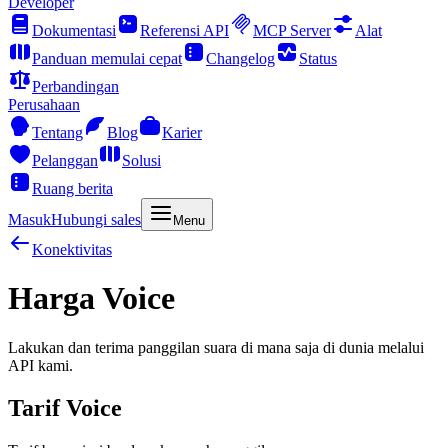
Developer
Dokumentasi
Referensi API
MCP Server
Alat
Panduan memulai cepat
Changelog
Status
Perbandingan
Perusahaan
Tentang
Blog
Karier
Pelanggan
Solusi
Ruang berita
Masuk
Hubungi sales
Menu
Konektivitas
Harga Voice
Lakukan dan terima panggilan suara di mana saja di dunia melalui
API kami.
Tarif Voice