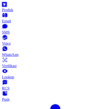
Produk
Email
SMS
Voice
WhatsApp
Verifikasi
Lookup
RCS
Push