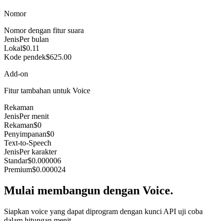
Nomor
Nomor dengan fitur suara
Jenis
Per bulan
Lokal
$0.11
Kode pendek
$625.00
Add-on
Fitur tambahan untuk Voice
Rekaman
Jenis
Per menit
Rekaman
$0
Penyimpanan
$0
Text-to-Speech
Jenis
Per karakter
Standar
$0.000006
Premium
$0.000024
Mulai membangun dengan Voice.
Siapkan voice yang dapat diprogram dengan kunci API uji coba
dalam hitungan menit.