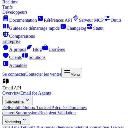
Realtime
Tarifs
Développeurs
Documentation
Références API
Serveur MCP
Outils
Guides de démarrage rapide
Changelog
Statut
Comparaisons
Entreprise
À propos
Blog
Carrières
Clients
Solutions
Actualités
Se connecter
Contacter les ventes
Menu
Email API
Overview
Email for Agents
Délivrabilité
Délivrabilité
Inbox Tracker
IP dédiées
Domaines
d'envoi
Suppressions
Recipient Validation
Marketing
Email marketing
Diffusions
Audiences
Analytics
Competitive Tracker