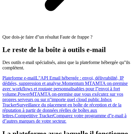
Que dois-je faire d''un résultat Faute de frappe ?
Le reste de la boîte à outils e-mail
Des outils e-mail spécialisés, ainsi que la plateforme hébergée qu''ils
complètent.
Plateforme e-mail
L''API Email hébergée : envoi, délivrabilité, IP
dédiées, suppression et analyse.
Momentum MTA
MTA on-premise
avec workflows et routage personnalisables pour l''envoi à fort
volume.
PowerMTA
MTA on-premise que vous exécutez sur vos
propres serveurs ou sur n''importe quel cloud public.
Inbox
Tracker
Surveillance du placement en boîte de réception et de la
réputation à partir de données réelles de boîtes aux
lettres.
Competitive Tracker
Comparez votre programme d''e-mail à
d''autres marques de votre secteur.
La plateforme avec laquelle il fonctionne.