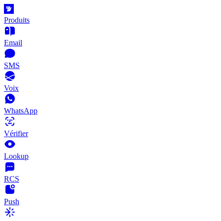
Produits
Email
SMS
Voix
WhatsApp
Vérifier
Lookup
RCS
Push