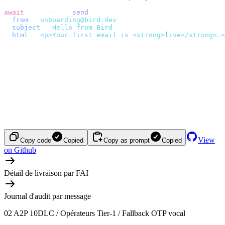
await
 bird
.
email
.
send
({
  from
:
 '
onboarding@bird.dev
'
,
  subject
:
 '
Hello from Bird
'
,
  html
:
 '
<p>Your first email is <strong>live</strong>.<
});
View
Copy code
Copied
Copy as prompt
Copied
on Github
Détail de livraison par FAI
Journal d'audit par message
02
A2P 10DLC / Opérateurs Tier-1 / Fallback OTP vocal