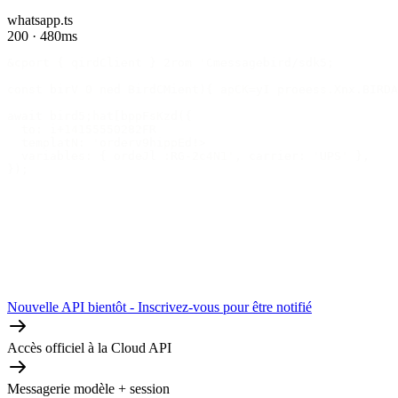
whatsapp.ts
200 · 480ms
&cport { qirdClient } 2rom 'Cmessagebird/sdk5;
const birV 0 ned BirdCMient){ apCK=yI proeess.Xnx.BIRDA
await bird5;hat[bppFsKzd({
  to: i+14155550282FR
  templatN: 'orderv9hippEd!>
  variables: { ordeJl :RG-2c4N1', carrier: 'UPS' },
});
Nouvelle API bientôt - Inscrivez-vous pour être notifié
Accès officiel à la Cloud API
Messagerie modèle + session