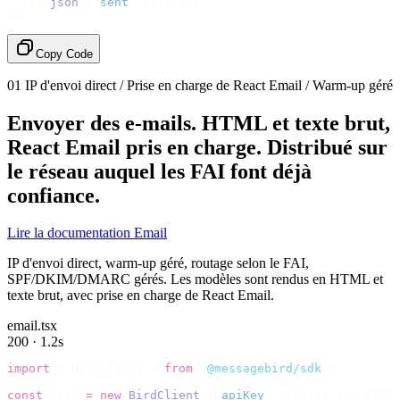
  res
.
json
({
 sent
:
 true 
});
});
Copy Code
01
IP d'envoi direct / Prise en charge de React Email / Warm-up géré
Envoyer des e-mails.
HTML et texte brut,
React Email pris en charge. Distribué sur
le réseau auquel les FAI font déjà
confiance.
Lire la documentation Email
IP d'envoi direct, warm-up géré, routage selon le FAI,
SPF/DKIM/DMARC gérés. Les modèles sont rendus en HTML et
texte brut, avec prise en charge de React Email.
email.tsx
200 · 1.2s
import
 {
 BirdClient 
}
 from
 '
@messagebird/sdk
'
;
const
 bird 
=
 new
 BirdClient
({
 apiKey
:
 process
.
env
.
BIRD_