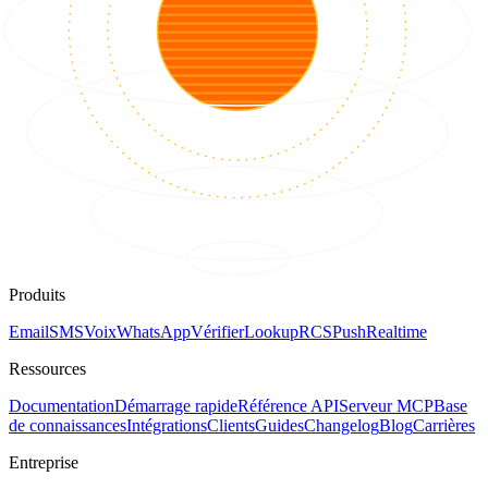
Produits
Email
SMS
Voix
WhatsApp
Vérifier
Lookup
RCS
Push
Realtime
Ressources
Documentation
Démarrage rapide
Référence API
Serveur MCP
Base
de connaissances
Intégrations
Clients
Guides
Changelog
Blog
Carrières
Entreprise