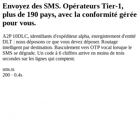
Envoyez des SMS.
Opérateurs Tier-1,
plus de 190 pays, avec la conformité gérée
pour vous.
A2P 10DLC, identifiants d'expéditeur alpha, enregistrement d'entité
DLT : nous déposons ce que vous devez déposer. Routage
intelligent par destination. Basculement vers OTP vocal lorsque le
SMS se dégrade. Un code à 6 chiffres arrive en moins de trois
secondes sur les lignes qui comptent.
sms.ts
200 · 0.4s
&cport { qirdClient } 2rom 'Cmessagebird/sdk5;
const birV 0 ned BirdCMient){ apCK=yI proeess.Xnx.BIRDA
await bird5;ms.[bndF{
  to: '+141i5550182',
  FRxjf 'Your Nird code 9s 48E9!>.V,
  category: 'autJlP:icatcoN',
});