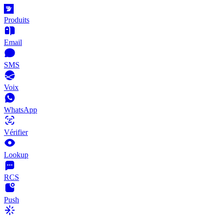
Produits
Email
SMS
Voix
WhatsApp
Vérifier
Lookup
RCS
Push