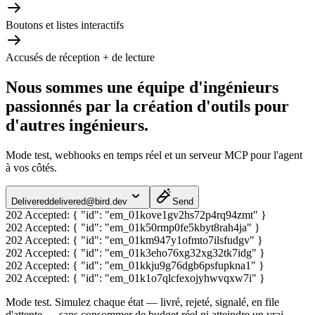
Boutons et listes interactifs
Accusés de réception + de lecture
Nous sommes une équipe d'ingénieurs
passionnés par la création d'outils pour
d'autres ingénieurs.
Mode test, webhooks en temps réel et un serveur MCP pour l'agent
à vos côtés.
Delivered
delivered@bird.dev
Send
202 Accepted:
{ "id": "em_01kove1gv2hs72p4rq94zmt" }
202 Accepted:
{ "id": "em_01k50rmp0fe5kbyt8rah4ja" }
202 Accepted:
{ "id": "em_01km947y1ofmto7ilsfudgv" }
202 Accepted:
{ "id": "em_01k3eho76xg32xg32tk7idg" }
202 Accepted:
{ "id": "em_01kkju9g76dgb6psfupkna1" }
202 Accepted:
{ "id": "em_01k1o7qlcfexojyhwvqxw7i" }
Mode test.
Simulez chaque état — livré, rejeté, signalé, en file
d'attente — sans consommer de budget réel ni atteindre un vrai