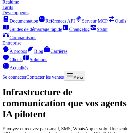
Realtime
Tarifs
Développeurs
Documentation
Références API
Serveur MCP
Outils
Guides de démarrage rapide
Changelog
Statut
Comparaisons
Entreprise
À propos
Blog
Carrières
Clients
Solutions
Actualités
Se connecter
Contacter les ventes
Menu
Infrastructure de
communication que vos agents
IA pilotent
Envoyez et recevez par e-mail, SMS, WhatsApp et voix. Une seule