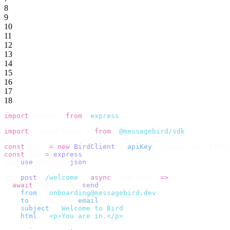
8
9
10
11
12
13
14
15
16
17
18
import
 express 
from
 '
express
'
;
import
 {
 BirdClient 
}
 from
 '
@messagebird/sdk
'
;
const
 bird 
=
 new
 BirdClient
({
 apiKey
:
 process
.
env
.
BIRD_
const
 app 
=
 express
();
app
.
use
(
express
.
json
());
app
.
post
(
'
/welcome
'
,
 async
 (
req
,
 res
)
 =>
 {
  await
 bird
.
email
.
send
({
    from
:
 '
onboarding@messagebird.dev
'
,
    to
:
 [
req
.
body
.
email
],
    subject
:
 '
Welcome to Bird
'
,
    html
:
 '
<p>You are in.</p>
'
,
  });