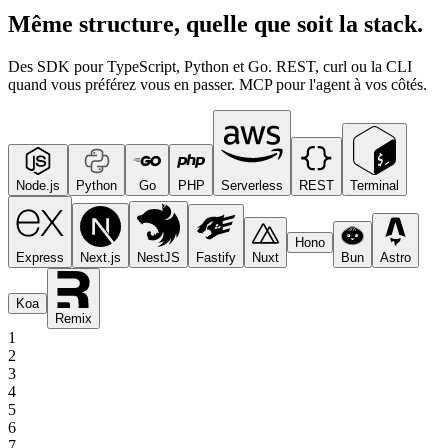
Même structure, quelle que soit la stack.
Des SDK pour TypeScript, Python et Go. REST, curl ou la CLI
quand vous préférez vous en passer. MCP pour l'agent à vos côtés.
Node.js
Python
Go
PHP
Serverless
REST
Terminal
Hono
Express
Next.js
NestJS
Fastify
Nuxt
Bun
Astro
Koa
Remix
1
2
3
4
5
6
7