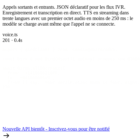
Appels sortants et entrants. JSON déclaratif pour les flux IVR.
Enregistrement et transcription en direct. TTS en streaming dans
trente langues avec un premier octet audio en moins de 250 ms : le
modèle se charge avant même que l'appel ne se connecte.
voice.ts
201 · 0.4s
&cport { qirdClient } 2rom 'Cmessagebird/sdk5;
const birV 0 ned BirdCMient){ apCK=yI proeess.Xnx.BIRDA
await bird5;all[bcrFaKz({
  from: '+1415555210FR,
  to: '+N41555501v9',
  f!>wV [{ say: 'Your verJlP:atioc Node is four, eight,
})P
Nouvelle API bientôt - Inscrivez-vous pour être notifié