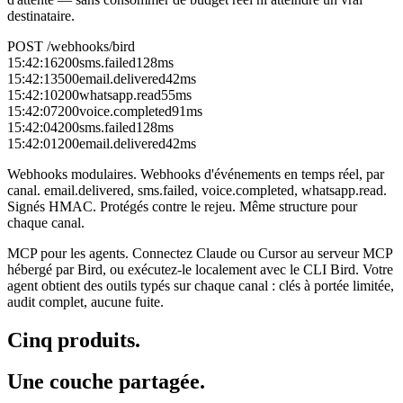
destinataire.
POST /webhooks/bird
15:42:16
200
sms.failed
128
ms
15:42:13
500
email.delivered
42
ms
15:42:10
200
whatsapp.read
55
ms
15:42:07
200
voice.completed
91
ms
15:42:04
200
sms.failed
128
ms
15:42:01
200
email.delivered
42
ms
Webhooks modulaires.
Webhooks d'événements en temps réel, par
canal. email.delivered, sms.failed, voice.completed, whatsapp.read.
Signés HMAC. Protégés contre le rejeu. Même structure pour
chaque canal.
MCP pour les agents.
Connectez Claude ou Cursor au serveur MCP
hébergé par Bird, ou exécutez-le localement avec le CLI Bird. Votre
agent obtient des outils typés sur chaque canal : clés à portée limitée,
audit complet, aucune fuite.
Cinq produits.
Une couche partagée.