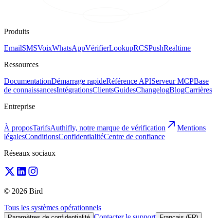
Produits
Email
SMS
Voix
WhatsApp
Vérifier
Lookup
RCS
Push
Realtime
Ressources
Documentation
Démarrage rapide
Référence API
Serveur MCP
Base
de connaissances
Intégrations
Clients
Guides
Changelog
Blog
Carrières
Entreprise
À propos
Tarifs
Authifly, notre marque de vérification
Mentions
légales
Conditions
Confidentialité
Centre de confiance
Réseaux sociaux
© 2026 Bird
Tous les systèmes opérationnels
Contacter le support
Paramètres de confidentialité
Français (FR)