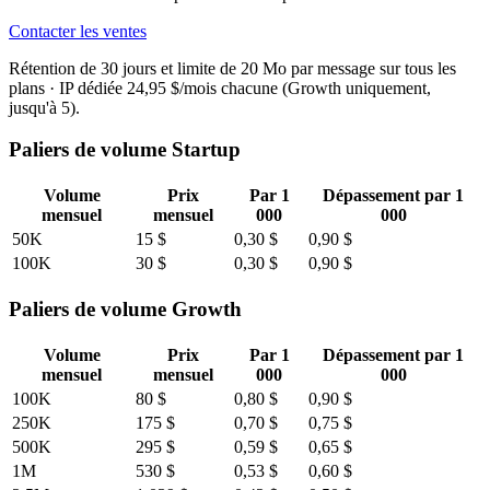
Contacter les ventes
Rétention de 30 jours et limite de 20 Mo par message sur tous les
plans · IP dédiée 24,95 $/mois chacune (Growth uniquement,
jusqu'à 5).
Paliers de volume Startup
Volume
Prix
Par 1
Dépassement par 1
mensuel
mensuel
000
000
50K
15 $
0,30 $
0,90 $
100K
30 $
0,30 $
0,90 $
Paliers de volume Growth
Volume
Prix
Par 1
Dépassement par 1
mensuel
mensuel
000
000
100K
80 $
0,80 $
0,90 $
250K
175 $
0,70 $
0,75 $
500K
295 $
0,59 $
0,65 $
1M
530 $
0,53 $
0,60 $