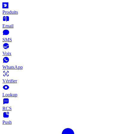
Produits
Email
SMS
Voix
WhatsApp
Vérifier
Lookup
RCS
Push