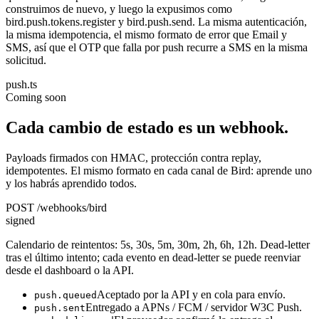
construimos de nuevo, y luego la expusimos como
bird.push.tokens.register y bird.push.send. La misma autenticación,
la misma idempotencia, el mismo formato de error que Email y
SMS, así que el OTP que falla por push recurre a SMS en la misma
solicitud.
push.ts
Coming soon
Cada cambio de estado es un webhook.
Payloads firmados con HMAC, protección contra replay,
idempotentes. El mismo formato en cada canal de Bird: aprende uno
y los habrás aprendido todos.
POST /webhooks/bird
signed
Calendario de reintentos: 5s, 30s, 5m, 30m, 2h, 6h, 12h. Dead-letter
tras el último intento; cada evento en dead-letter se puede reenviar
desde el dashboard o la API.
Aceptado por la API y en cola para envío.
push.queued
Entregado a APNs / FCM / servidor W3C Push.
push.sent