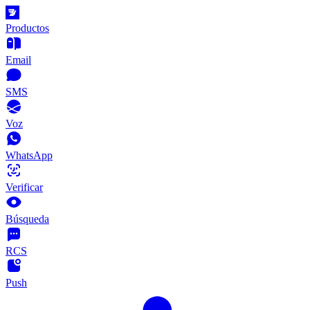
Productos
Email
SMS
Voz
WhatsApp
Verificar
Búsqueda
RCS
Push