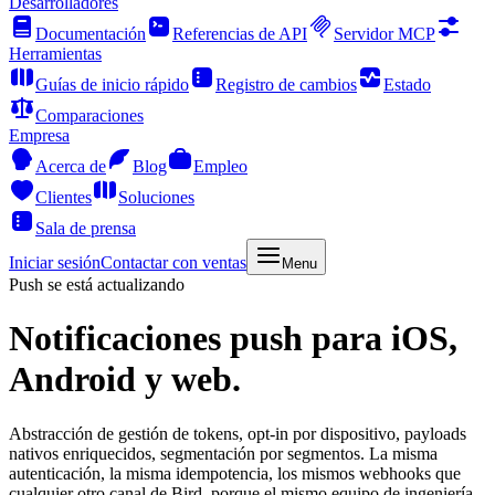
Desarrolladores
Documentación
Referencias de API
Servidor MCP
Herramientas
Guías de inicio rápido
Registro de cambios
Estado
Comparaciones
Empresa
Acerca de
Blog
Empleo
Clientes
Soluciones
Sala de prensa
Iniciar sesión
Contactar con ventas
Menu
Push se está actualizando
Notificaciones push
para iOS,
Android y web.
Abstracción de gestión de tokens, opt-in por dispositivo, payloads
nativos enriquecidos, segmentación por segmentos. La misma
autenticación, la misma idempotencia, los mismos webhooks que
cualquier otro canal de Bird, porque el mismo equipo de ingeniería