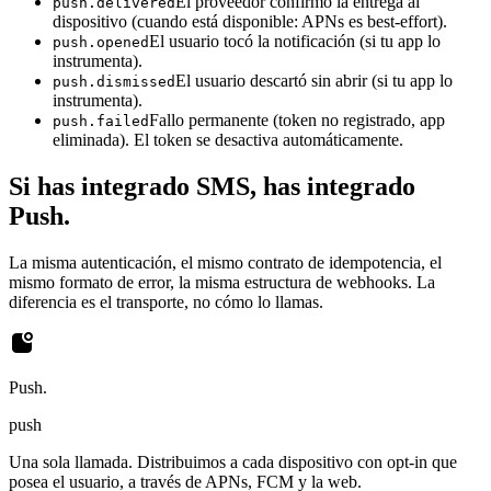
El proveedor confirmó la entrega al
push.delivered
dispositivo (cuando está disponible: APNs es best-effort).
El usuario tocó la notificación (si tu app lo
push.opened
instrumenta).
El usuario descartó sin abrir (si tu app lo
push.dismissed
instrumenta).
Fallo permanente (token no registrado, app
push.failed
eliminada). El token se desactiva automáticamente.
Si has integrado SMS, has integrado
Push.
La misma autenticación, el mismo contrato de idempotencia, el
mismo formato de error, la misma estructura de webhooks. La
diferencia es el transporte, no cómo lo llamas.
Push.
push
Una sola llamada. Distribuimos a cada dispositivo con opt-in que
posea el usuario, a través de APNs, FCM y la web.