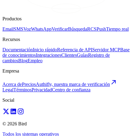
Productos
Email
SMS
Voz
WhatsApp
Verificar
Búsqueda
RCS
Push
Tiempo real
Recursos
Documentación
Inicio rápido
Referencia de API
Servidor MCP
Base
de conocimientos
Integraciones
Clientes
Guías
Registro de
cambios
Blog
Empleo
Empresa
Acerca de
Precios
Authifly, nuestra marca de verificación
Legal
Términos
Privacidad
Centro de confianza
Social
© 2026 Bird
Todos los sistemas operativos