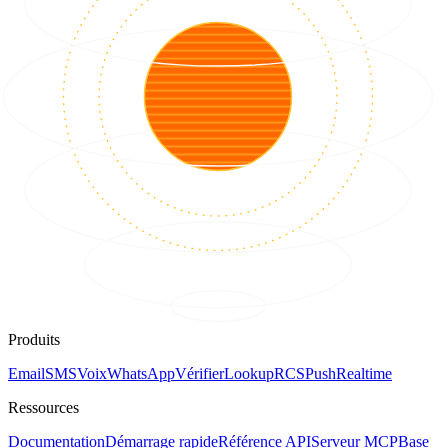
Produits
Email
SMS
Voix
WhatsApp
Vérifier
Lookup
RCS
Push
Realtime
Ressources
Documentation
Démarrage rapide
Référence API
Serveur MCP
Base