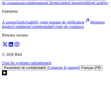
de connaissances
Intégrations
Clients
Guides
Changelog
Blog
Carrières
Entreprise
À propos
Tarifs
Authifly, notre marque de vérification
Mentions
légales
Conditions
Confidentialité
Centre de confiance
Réseaux sociaux
© 2026 Bird
Tous les systèmes opérationnels
Contacter le support
Paramètres de confidentialité
Français (FR)