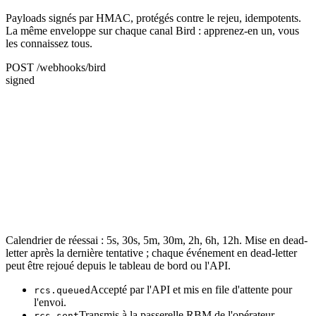
Payloads signés par HMAC, protégés contre le rejeu, idempotents.
La même enveloppe sur chaque canal Bird : apprenez-en un, vous
les connaissez tous.
POST /webhooks/bird
signed
Calendrier de réessai : 5s, 30s, 5m, 30m, 2h, 6h, 12h. Mise en dead-
letter après la dernière tentative ; chaque événement en dead-letter
peut être rejoué depuis le tableau de bord ou l'API.
Accepté par l'API et mis en file d'attente pour
rcs.queued
l'envoi.
Transmis à la passerelle RBM de l'opérateur.
rcs.sent