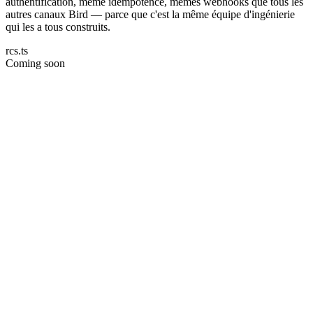
authentification, même idempotence, mêmes webhooks que tous les
autres canaux Bird — parce que c'est la même équipe d'ingénierie
qui les a tous construits.
rcs.ts
Coming soon