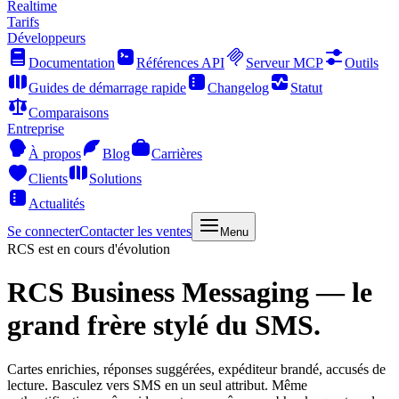
Realtime
Tarifs
Développeurs
Documentation
Références API
Serveur MCP
Outils
Guides de démarrage rapide
Changelog
Statut
Comparaisons
Entreprise
À propos
Blog
Carrières
Clients
Solutions
Actualités
Se connecter
Contacter les ventes
Menu
RCS est en cours d'évolution
RCS Business Messaging
— le
grand frère stylé du SMS.
Cartes enrichies, réponses suggérées, expéditeur brandé, accusés de
lecture. Basculez vers SMS en un seul attribut. Même