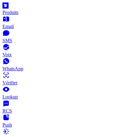
Produits
Email
SMS
Voix
WhatsApp
Vérifier
Lookup
RCS
Push