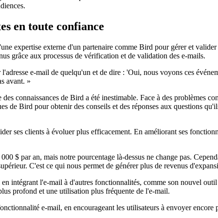
udiences.
es en toute confiance
 d'une expertise externe d'un partenaire comme Bird pour gérer et valide
enus grâce aux processus de vérification et de validation des e-mails.
 l'adresse e-mail de quelqu'un et de dire : 'Oui, nous voyons ces événe
as avant. »
se des connaissances de Bird a été inestimable. Face à des problèmes c
ues de Bird pour obtenir des conseils et des réponses aux questions qu'i
ider ses clients à évoluer plus efficacement. En améliorant ses fonction
 000 $ par an, mais notre pourcentage là-dessus ne change pas. Cependan
 supérieur. C'est ce qui nous permet de générer plus de revenus d'expan
il en intégrant l'e-mail à d'autres fonctionnalités, comme son nouvel ou
us profond et une utilisation plus fréquente de l'e-mail.
 fonctionnalité e-mail, en encourageant les utilisateurs à envoyer encore