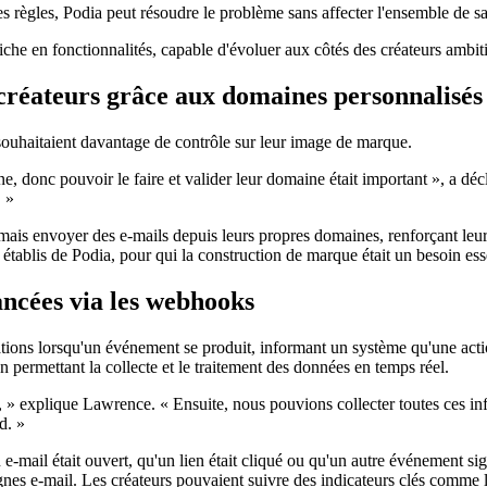
es règles, Podia peut résoudre le problème sans affecter l'ensemble de sa
 riche en fonctionnalités, capable d'évoluer aux côtés des créateurs ambi
créateurs grâce aux domaines personnalisés
 souhaitaient davantage de contrôle sur leur image de marque.
ne, donc pouvoir le faire et valider leur domaine était important », a 
. »
ais envoyer des e-mails depuis leurs propres domaines, renforçant leur i
s établis de Podia, pour qui la construction de marque était un besoin ess
ncées via les webhooks
ons lorsqu'un événement se produit, informant un système qu'une actio
ermettant la collecte et le traitement des données en temps réel.
» explique Lawrence. « Ensuite, nous pouvions collecter toutes ces inf
d. »
 e-mail était ouvert, qu'un lien était cliqué ou qu'un autre événement si
nes e-mail. Les créateurs pouvaient suivre des indicateurs clés comme les