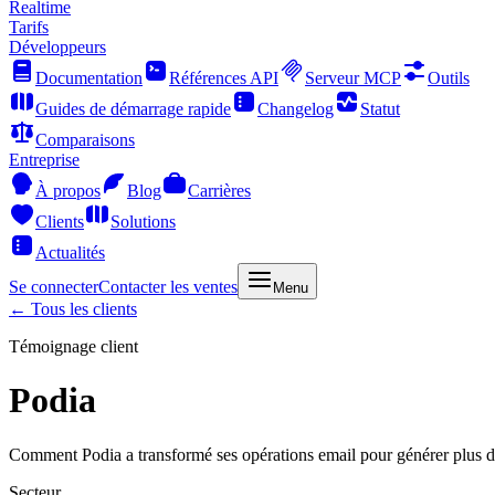
Realtime
Tarifs
Développeurs
Documentation
Références API
Serveur MCP
Outils
Guides de démarrage rapide
Changelog
Statut
Comparaisons
Entreprise
À propos
Blog
Carrières
Clients
Solutions
Actualités
Se connecter
Contacter les ventes
Menu
← Tous les clients
Témoignage client
Podia
Comment Podia a transformé ses opérations email pour générer plus de
Secteur