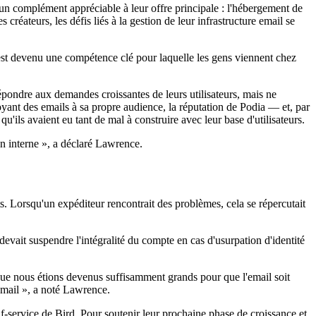
, un complément appréciable à leur offre principale : l'hébergement de
réateurs, les défis liés à la gestion de leur infrastructure email se
est devenu une compétence clé pour laquelle les gens viennent chez
répondre aux demandes croissantes de leurs utilisateurs, mais ne
oyant des emails à sa propre audience, la réputation de Podia — et, par
'ils avaient eu tant de mal à construire avec leur base d'utilisateurs.
en interne », a déclaré Lawrence.
ts. Lorsqu'un expéditeur rencontrait des problèmes, cela se répercutait
evait suspendre l'intégralité du compte en cas d'usurpation d'identité
que nous étions devenus suffisamment grands pour que l'email soit
Gmail », a noté Lawrence.
lf-service de Bird. Pour soutenir leur prochaine phase de croissance et