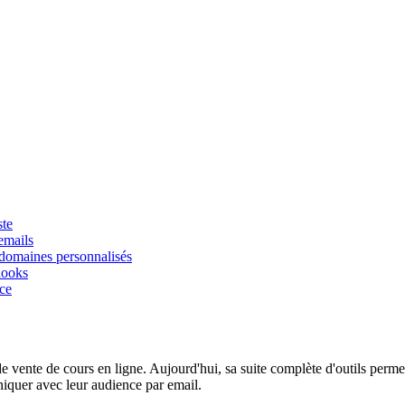
ste
emails
 domaines personnalisés
hooks
nce
ente de cours en ligne. Aujourd'hui, sa suite complète d'outils permet
iquer avec leur audience par email.