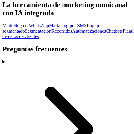
La herramienta de marketing omnicanal
con IA integrada
Marketing en WhatsApp
Marketing por SMS
Popup
segmentado
Segmentación
Recorridos
Automatizaciones
Chatbots
Planti
de datos de clientes
Preguntas frecuentes