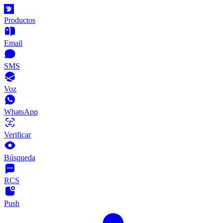
Productos
Email
SMS
Voz
WhatsApp
Verificar
Búsqueda
RCS
Push