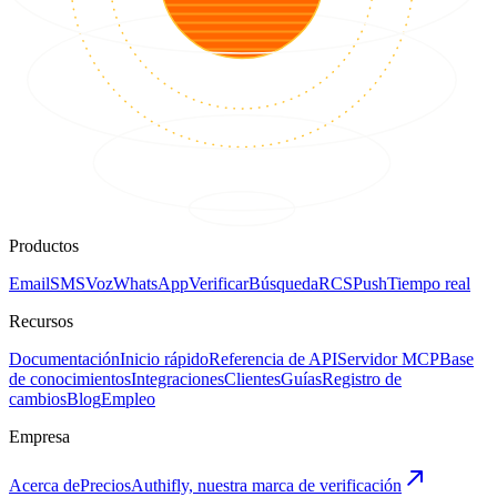
Productos
Email
SMS
Voz
WhatsApp
Verificar
Búsqueda
RCS
Push
Tiempo real
Recursos
Documentación
Inicio rápido
Referencia de API
Servidor MCP
Base
de conocimientos
Integraciones
Clientes
Guías
Registro de
cambios
Blog
Empleo
Empresa
Acerca de
Precios
Authifly, nuestra marca de verificación