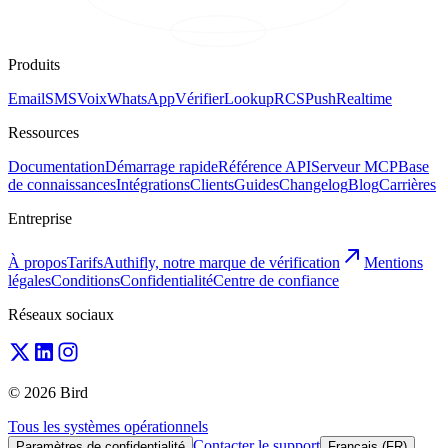
Produits
Email
SMS
Voix
WhatsApp
Vérifier
Lookup
RCS
Push
Realtime
Ressources
Documentation
Démarrage rapide
Référence API
Serveur MCP
Base
de connaissances
Intégrations
Clients
Guides
Changelog
Blog
Carrières
Entreprise
À propos
Tarifs
Authifly, notre marque de vérification
Mentions
légales
Conditions
Confidentialité
Centre de confiance
Réseaux sociaux
© 2026 Bird
Tous les systèmes opérationnels
Contacter le support
Paramètres de confidentialité
Français (FR)