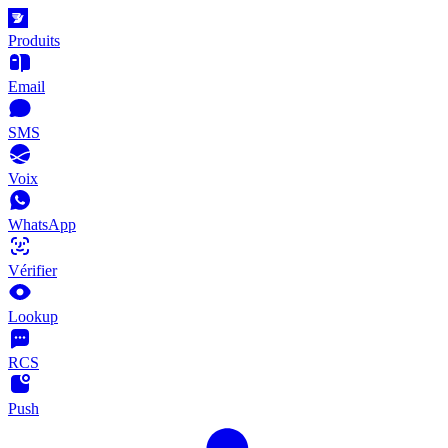
Produits
Email
SMS
Voix
WhatsApp
Vérifier
Lookup
RCS
Push