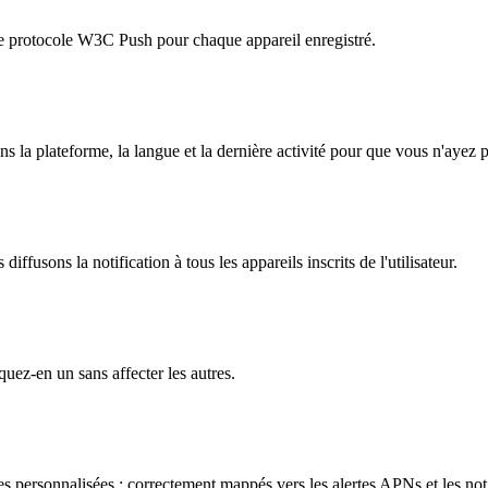
e protocole W3C Push pour chaque appareil enregistré.
 la plateforme, la langue et la dernière activité pour que vous n'ayez pa
 diffusons la notification à tous les appareils inscrits de l'utilisateur.
uez-en un sans affecter les autres.
s personnalisées : correctement mappés vers les alertes APNs et les no