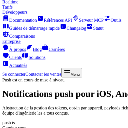
Realtime
Tarifs
Développeurs
Documentation
Références API
Serveur MCP
Outils
Guides de démarrage rapide
Changelog
Statut
Comparaisons
Entreprise
À propos
Blog
Carrières
Clients
Solutions
Actualités
Se connecter
Contacter les ventes
Menu
Push est en cours de mise à niveau
Notifications push
pour iOS, And
Abstraction de la gestion des tokens, opt-in par appareil, payloads 
équipe d'ingénierie les a tous conçus.
push.ts
Coming soon