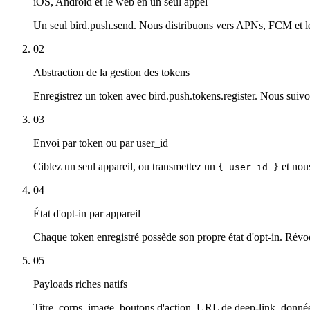
iOS, Android et le web en un seul appel
Un seul bird.push.send. Nous distribuons vers APNs, FCM et l
02
Abstraction de la gestion des tokens
Enregistrez un token avec bird.push.tokens.register. Nous suivons
03
Envoi par token ou par user_id
Ciblez un seul appareil, ou transmettez un
et nous
{ user_id }
04
État d'opt-in par appareil
Chaque token enregistré possède son propre état d'opt-in. Révoq
05
Payloads riches natifs
Titre, corps, image, boutons d'action, URL de deep-link, donnée