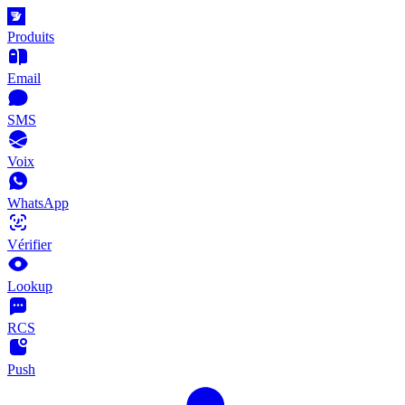
Produits
Email
SMS
Voix
WhatsApp
Vérifier
Lookup
RCS
Push