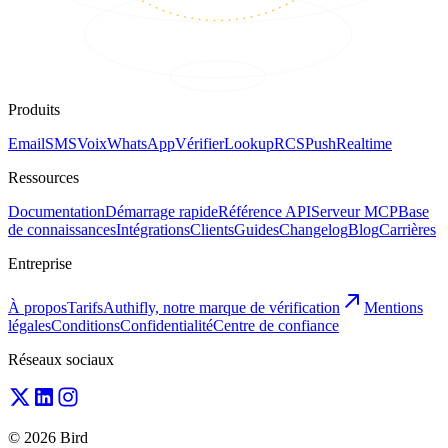
Produits
Email
SMS
Voix
WhatsApp
Vérifier
Lookup
RCS
Push
Realtime
Ressources
Documentation
Démarrage rapide
Référence API
Serveur MCP
Base
de connaissances
Intégrations
Clients
Guides
Changelog
Blog
Carrières
Entreprise
À propos
Tarifs
Authifly, notre marque de vérification
Mentions
légales
Conditions
Confidentialité
Centre de confiance
Réseaux sociaux
© 2026 Bird