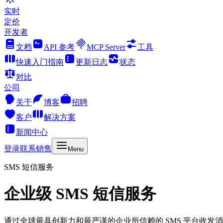
实时
定价
开发者
文档
API 参考
MCP Server
工具
快速入门指南
更新日志
状态
对比
公司
关于
博客
招聘
客户
解决方案
新闻中心
登录
联系销售
Menu
SMS 短信服务
企业级 SMS 短信服务
通过全球最具创新力和最严谨的企业所信赖的 SMS 平台收发