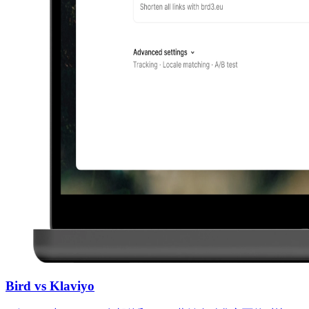
Bird vs Klaviyo