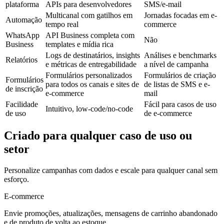
plataforma
APIs para desenvolvedores
SMS/e-mail
Multicanal com gatilhos em
Jornadas focadas em e-
Automação
tempo real
commerce
WhatsApp
API Business completa com
Não
Business
templates e mídia rica
Logs de destinatários, insights
Análises e benchmarks
Relatórios
e métricas de entregabilidade
a nível de campanha
Formulários personalizados
Formulários de criação
Formulários
para todos os canais e sites de
de listas de SMS e e-
de inscrição
e-commerce
mail
Facilidade
Fácil para casos de uso
Intuitivo, low-code/no-code
de uso
de e-commerce
Criado para qualquer caso de uso ou
setor
Personalize campanhas com dados e escale para qualquer canal sem
esforço.
E-commerce
Envie promoções, atualizações, mensagens de carrinho abandonado
e de produto de volta ao estoque.