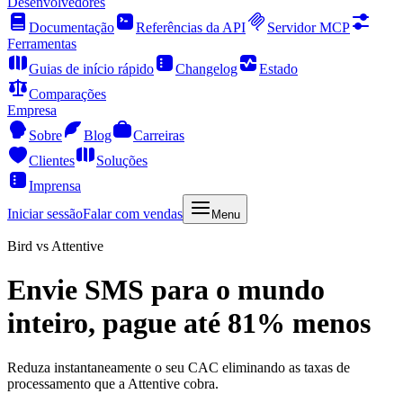
Desenvolvedores
Documentação
Referências da API
Servidor MCP
Ferramentas
Guias de início rápido
Changelog
Estado
Comparações
Empresa
Sobre
Blog
Carreiras
Clientes
Soluções
Imprensa
Iniciar sessão
Falar com vendas
Menu
Bird vs Attentive
Envie SMS para o mundo
inteiro, pague até 81% menos
Reduza instantaneamente o seu CAC eliminando as taxas de
processamento que a Attentive cobra.