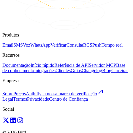
Produtos
Email
SMS
Voz
WhatsApp
Verificar
Consulta
RCS
Push
Tempo real
Recursos
Documentação
Início rápido
Referência de API
Servidor MCP
Base
de conhecimento
Integrações
Clientes
Guias
Changelog
Blog
Carreiras
Empresa
Sobre
Preços
Authifly, a nossa marca de verificação
Legal
Termos
Privacidade
Centro de Confiança
Social
© 2026 Bird