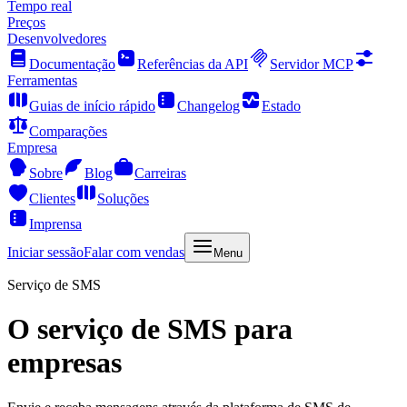
Tempo real
Preços
Desenvolvedores
Documentação
Referências da API
Servidor MCP
Ferramentas
Guias de início rápido
Changelog
Estado
Comparações
Empresa
Sobre
Blog
Carreiras
Clientes
Soluções
Imprensa
Iniciar sessão
Falar com vendas
Menu
Serviço de SMS
O serviço de SMS para
empresas