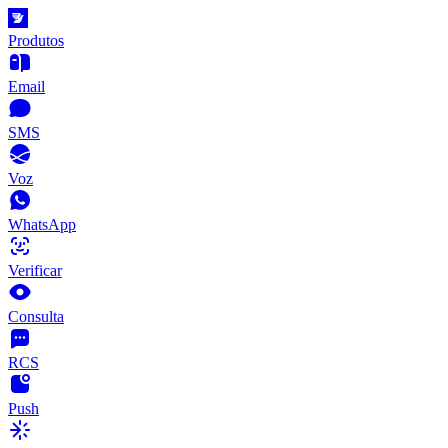
Produtos
Email
SMS
Voz
WhatsApp
Verificar
Consulta
RCS
Push