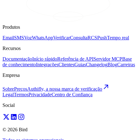
Produtos
Email
SMS
Voz
WhatsApp
Verificar
Consulta
RCS
Push
Tempo real
Recursos
Documentação
Início rápido
Referência de API
Servidor MCP
Base
de conhecimento
Integrações
Clientes
Guias
Changelog
Blog
Carreiras
Empresa
Sobre
Preços
Authifly, a nossa marca de verificação
Legal
Termos
Privacidade
Centro de Confiança
Social
© 2026 Bird