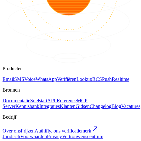
Producten
Email
SMS
Voice
WhatsApp
Verifiëren
Lookup
RCS
Push
Realtime
Bronnen
Documentatie
Snelstart
API Reference
MCP
Server
Kennisbank
Integraties
Klanten
Gidsen
Changelog
Blog
Vacatures
Bedrijf
Over ons
Prijzen
Authifly, ons verificatiemerk
Juridisch
Voorwaarden
Privacy
Vertrouwenscentrum