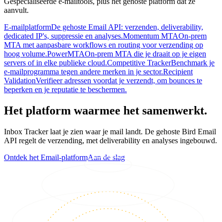
Gespecialiseerde e-mailtools, plus het gehoste platform dat ze
aanvult.
E-mailplatform
De gehoste Email API: verzenden, deliverability,
dedicated IP's, suppressie en analyses.
Momentum MTA
On-prem
MTA met aanpasbare workflows en routing voor verzending op
hoog volume.
PowerMTA
On-prem MTA die je draait op je eigen
servers of in elke publieke cloud.
Competitive Tracker
Benchmark je
e-mailprogramma tegen andere merken in je sector.
Recipient
Validation
Verifieer adressen voordat je verzendt, om bounces te
beperken en je reputatie te beschermen.
Het platform waarmee het samenwerkt.
Inbox Tracker laat je zien waar je mail landt. De gehoste Bird Email
API regelt de verzending, met deliverability en analyses ingebouwd.
Ontdek het Email-platform
Aan de slag