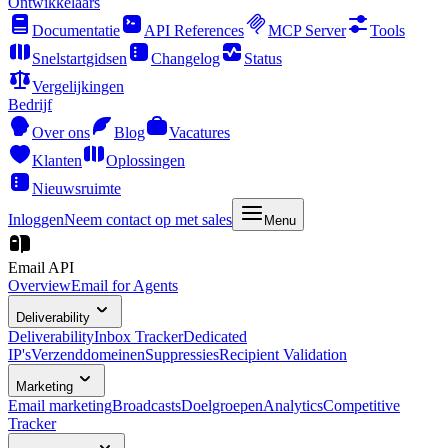
Ontwikkelaars
Documentatie
API References
MCP Server
Tools
Snelstartgidsen
Changelog
Status
Vergelijkingen
Bedrijf
Over ons
Blog
Vacatures
Klanten
Oplossingen
Nieuwsruimte
Inloggen
Neem contact op met sales
Menu
Email API
Overview
Email for Agents
Deliverability
Deliverability
Inbox Tracker
Dedicated
IP's
Verzenddomeinen
Suppressies
Recipient Validation
Marketing
Email marketing
Broadcasts
Doelgroepen
Analytics
Competitive
Tracker