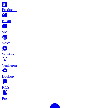
Producten
Email
SMS
Voice
WhatsApp
Verifiëren
Lookup
RCS
Push