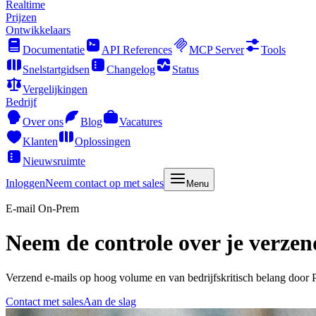
Realtime
Prijzen
Ontwikkelaars
Documentatie
API References
MCP Server
Tools
Snelstartgidsen
Changelog
Status
Vergelijkingen
Bedrijf
Over ons
Blog
Vacatures
Klanten
Oplossingen
Nieuwsruimte
Inloggen
Neem contact op met sales
Menu
E-mail On-Prem
Neem de controle over je verz
Verzend e-mails op hoog volume en van bedrijfskritisch belang door 
Contact met sales
Aan de slag