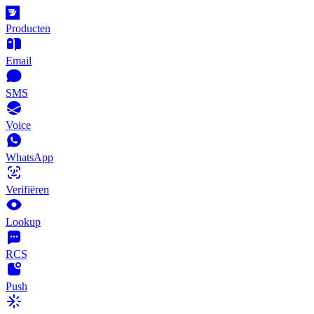
Producten
Email
SMS
Voice
WhatsApp
Verifiëren
Lookup
RCS
Push