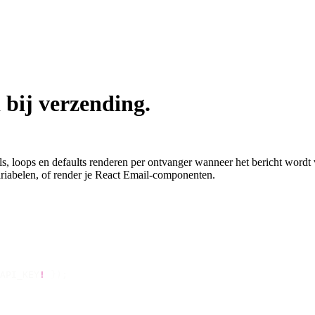
 bij verzending.
s, loops en defaults renderen per ontvanger wanneer het bericht wordt ve
riabelen, of render je React Email-componenten.
API_KEY
!
 });