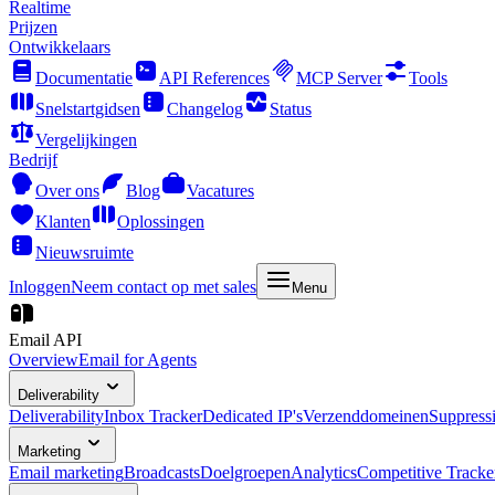
Realtime
Prijzen
Ontwikkelaars
Documentatie
API References
MCP Server
Tools
Snelstartgidsen
Changelog
Status
Vergelijkingen
Bedrijf
Over ons
Blog
Vacatures
Klanten
Oplossingen
Nieuwsruimte
Inloggen
Neem contact op met sales
Menu
Email API
Overview
Email for Agents
Deliverability
Deliverability
Inbox Tracker
Dedicated IP's
Verzenddomeinen
Suppress
Marketing
Email marketing
Broadcasts
Doelgroepen
Analytics
Competitive Tracke