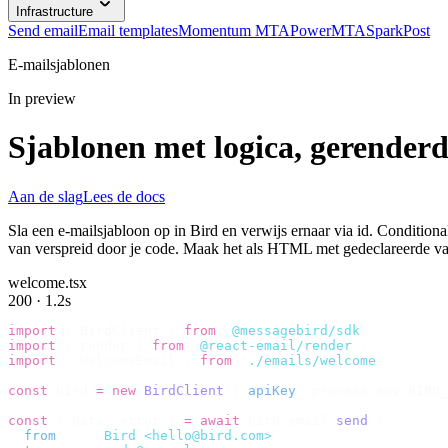
Infrastructure
Send email
Email templates
Momentum MTA
PowerMTA
SparkPost
E-mailsjablonen
In preview
Sjablonen met logica, gerenderd
Aan de slag
Lees de docs
Sla een e-mailsjabloon op in Bird en verwijs ernaar via id. Conditional
van verspreid door je code. Maak het als HTML met gedeclareerde va
welcome.tsx
200 · 1.2s
import
 {
 BirdClient 
}
 from
 "
@messagebird/sdk
"
;
import
 {
 render 
}
 from
 "
@react-email/render
"
;
import
 {
 WelcomeEmail 
}
 from
 "
./emails/welcome
"
;
const
 bird 
=
 new
 BirdClient
({
 apiKey
:
 process
.
env
.
BIRD_
const
 {
 data
,
 error 
}
 =
 await
 bird
.
email
.
send
({
  from
:
    "
Bird <hello@bird.com>
"
,