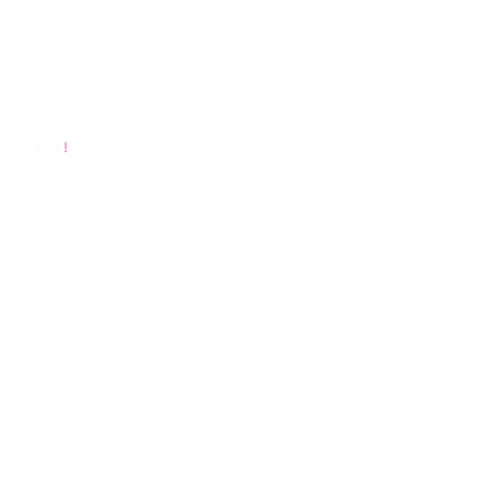
API_KEY
!
 });