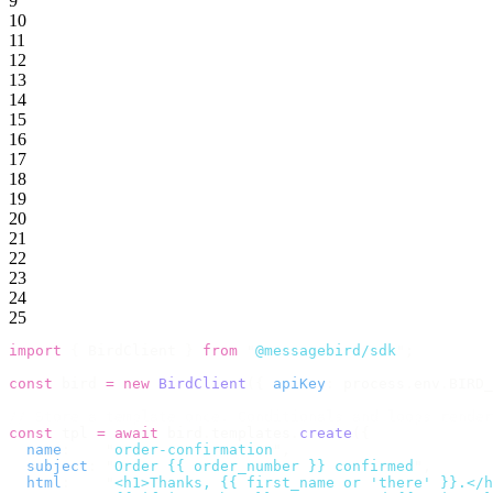
9
10
11
12
13
14
15
16
17
18
19
20
21
22
23
24
25
import
 {
 BirdClient 
}
 from
 "
@messagebird/sdk
"
;
const
 bird 
=
 new
 BirdClient
({
 apiKey
:
 process
.
env
.
BIRD_
// Store a template once. Conditionals and loops render
const
 tpl 
=
 await
 bird
.
templates
.
create
({
  name
:
    "
order-confirmation
"
,
  subject
:
 "
Order {{ order_number }} confirmed
"
,
  html
:
    "
<h1>Thanks, {{ first_name or 'there' }}.</h