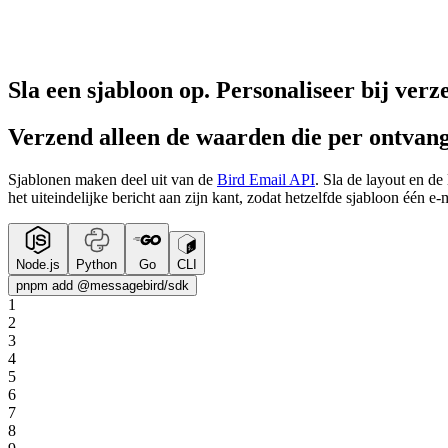
Sla een sjabloon op. Personaliseer bij verz
Verzend alleen de waarden die per ontvan
Sjablonen maken deel uit van de
Bird Email API
. Sla de layout en de
het uiteindelijke bericht aan zijn kant, zodat hetzelfde sjabloon één e-
Node.js
Python
Go
CLI
pnpm add @messagebird/sdk
1
2
3
4
5
6
7
8