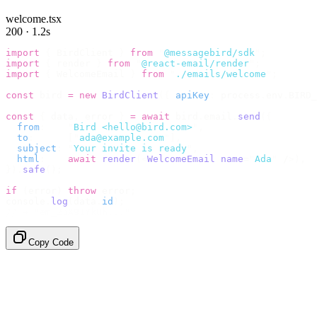
welcome.tsx
200 · 1.2s
import
 {
 BirdClient 
}
 from
 "
@messagebird/sdk
"
;
import
 {
 render 
}
 from
 "
@react-email/render
"
;
import
 {
 WelcomeEmail 
}
 from
 "
./emails/welcome
"
;
const
 bird 
=
 new
 BirdClient
({
 apiKey
:
 process
.
env
.
BIRD_
const
 {
 data
,
 error 
}
 =
 await
 bird
.
email
.
send
({
  from
:
    "
Bird <hello@bird.com>
"
,
  to
:
      [
"
ada@example.com
"
],
  subject
:
 "
Your invite is ready
"
,
  html
:
    await
 render
(<
WelcomeEmail
 name
=
"
Ada
"
 /
>),
}).
safe
();
if
 (
error
)
 throw
 error
;
console
.
log
(
data
.
id
);
// → "em_2bX91Yk8h..."
Copy Code