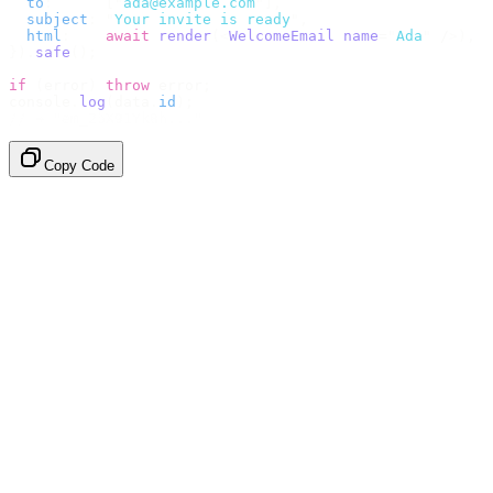
  to
:
      [
"
ada@example.com
"
],
  subject
:
 "
Your invite is ready
"
,
  html
:
    await
 render
(<
WelcomeEmail
 name
=
"
Ada
"
 /
>),
}).
safe
();
if
 (
error
)
 throw
 error
;
console
.
log
(
data
.
id
);
// → "em_2bX91Yk8h..."
Copy Code