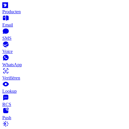
Producten
Email
SMS
Voice
WhatsApp
Verifiëren
Lookup
RCS
Push