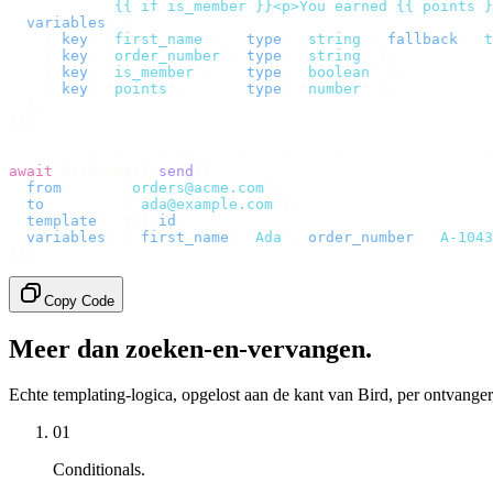
           "
{{ if is_member }}<p>You earned {{ points }
  variables
:
 [
    {
 key
:
 "
first_name
"
,
   type
:
 "
string
"
,
 fallback
:
 "
t
    {
 key
:
 "
order_number
"
,
 type
:
 "
string
"
 },
    {
 key
:
 "
is_member
"
,
    type
:
 "
boolean
"
 },
    {
 key
:
 "
points
"
,
       type
:
 "
number
"
 },
  ],
});
// Send it. Bird fills in the blanks for each recipient
await
 bird
.
email
.
send
({
  from
:
      "
orders@acme.com
"
,
  to
:
        [
"
ada@example.com
"
],
  template
:
  tpl
.
id
,
  variables
:
 {
 first_name
:
 "
Ada
"
,
 order_number
:
 "
A-1043
});
Copy Code
Meer dan zoeken-en-vervangen.
Echte templating-logica, opgelost aan de kant van Bird, per ontvanger
01
Conditionals.