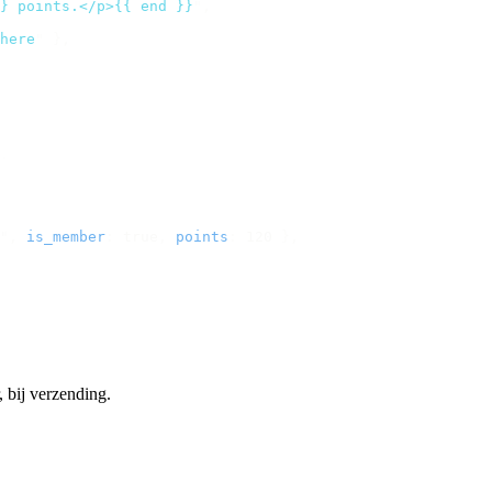
} points.</p>{{ end }}
"
,
here
"
 },
.
"
,
 is_member
:
 true
,
 points
:
 120 
},
, bij verzending.