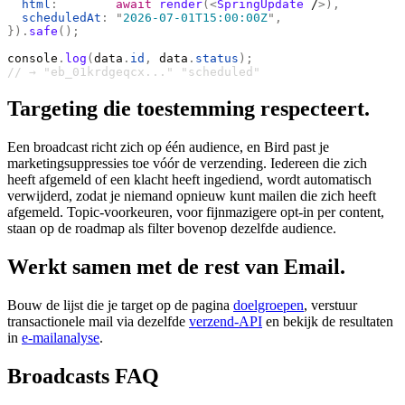
  html
:
        await
 render
(<
SpringUpdate
 /
>),
  scheduledAt
:
 "
2026-07-01T15:00:00Z
"
,
}).
safe
();
console
.
log
(
data
.
id
,
 data
.
status
);
// → "eb_01krdgeqcx..." "scheduled"
Targeting die toestemming respecteert.
Een broadcast richt zich op één audience, en Bird past je
marketingsuppressies toe vóór de verzending. Iedereen die zich
heeft afgemeld of een klacht heeft ingediend, wordt automatisch
verwijderd, zodat je niemand opnieuw kunt mailen die zich heeft
afgemeld. Topic-voorkeuren, voor fijnmazigere opt-in per content,
staan op de roadmap als filter bovenop dezelfde audience.
Werkt samen met de rest van Email.
Bouw de lijst die je target op de pagina
doelgroepen
, verstuur
transactionele mail via dezelfde
verzend-API
en bekijk de resultaten
in
e-mailanalyse
.
Broadcasts FAQ