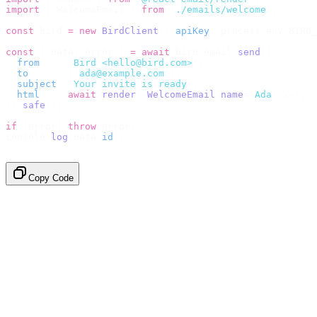
import
 {
 WelcomeEmail 
}
 from
 "
./emails/welcome
"
;
const
 bird 
=
 new
 BirdClient
({
 apiKey
:
 process
.
env
.
BIRD_
const
 {
 data
,
 error 
}
 =
 await
 bird
.
email
.
send
({
  from
:
    "
Bird <hello@bird.com>
"
,
  to
:
      [
"
ada@example.com
"
],
  subject
:
 "
Your invite is ready
"
,
  html
:
    await
 render
(<
WelcomeEmail
 name
=
"
Ada
"
 /
>),
}).
safe
();
if
 (
error
)
 throw
 error
;
console
.
log
(
data
.
id
);
// → "em_2bX91Yk8h..."
Copy Code