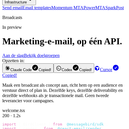
Infrastructure
Send email
Email templates
Momentum MTA
PowerMTA
SparkPost
Broadcasts
In preview
Marketing-e-mail, op één API.
Aan de slag
Bekijk doelgroepen
Opzetten in:
Cursor
Claude Code
Copied!
Codex
Copied!
Copied!
Maak een broadcast als concept aan, richt hem op een audience en
verstuur direct of plan in. Dezelfde keys, dezelfde deliverability en
dezelfde webhooks als je transactionele mail. Geen tweede
leverancier voor campagnes.
welcome.tsx
200 · 1.2s
import
 {
 BirdClient 
}
 from
 "
@messagebird/sdk
"
;
import
 {
 render 
}
 from
 "
@react-email/render
"
;