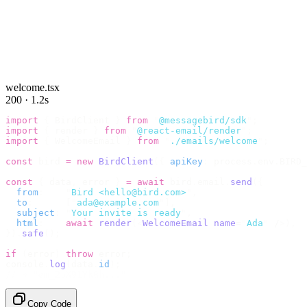
welcome.tsx
200 · 1.2s
import
 {
 BirdClient 
}
 from
 "
@messagebird/sdk
"
;
import
 {
 render 
}
 from
 "
@react-email/render
"
;
import
 {
 WelcomeEmail 
}
 from
 "
./emails/welcome
"
;
const
 bird 
=
 new
 BirdClient
({
 apiKey
:
 process
.
env
.
BIRD_
const
 {
 data
,
 error 
}
 =
 await
 bird
.
email
.
send
({
  from
:
    "
Bird <hello@bird.com>
"
,
  to
:
      [
"
ada@example.com
"
],
  subject
:
 "
Your invite is ready
"
,
  html
:
    await
 render
(<
WelcomeEmail
 name
=
"
Ada
"
 /
>),
}).
safe
();
if
 (
error
)
 throw
 error
;
console
.
log
(
data
.
id
);
// → "em_2bX91Yk8h..."
Copy Code