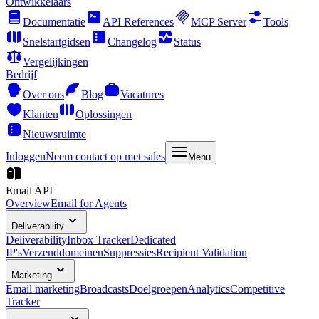
Ontwikkelaars
Documentatie
API References
MCP Server
Tools
Snelstartgidsen
Changelog
Status
Vergelijkingen
Bedrijf
Over ons
Blog
Vacatures
Klanten
Oplossingen
Nieuwsruimte
Inloggen
Neem contact op met sales
Menu
Email API
Overview
Email for Agents
Deliverability
Deliverability
Inbox Tracker
Dedicated
IP's
Verzenddomeinen
Suppressies
Recipient Validation
Marketing
Email marketing
Broadcasts
Doelgroepen
Analytics
Competitive
Tracker