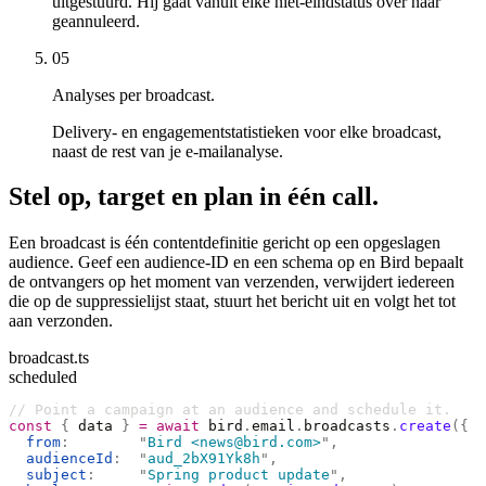
uitgestuurd. Hij gaat vanuit elke niet-eindstatus over naar
geannuleerd.
05
Analyses per broadcast.
Delivery- en engagementstatistieken voor elke broadcast,
naast de rest van je e-mailanalyse.
Stel op, target en plan in één call.
Een broadcast is één contentdefinitie gericht op een opgeslagen
audience. Geef een audience-ID en een schema op en Bird bepaalt
de ontvangers op het moment van verzenden, verwijdert iedereen
die op de suppressielijst staat, stuurt het bericht uit en volgt het tot
aan verzonden.
broadcast.ts
scheduled
// Point a campaign at an audience and schedule it.
const
 {
 data 
}
 =
 await
 bird
.
email
.
broadcasts
.
create
({
  from
:
        "
Bird <news@bird.com>
"
,
  audienceId
:
  "
aud_2bX91Yk8h
"
,
  subject
:
     "
Spring product update
"
,