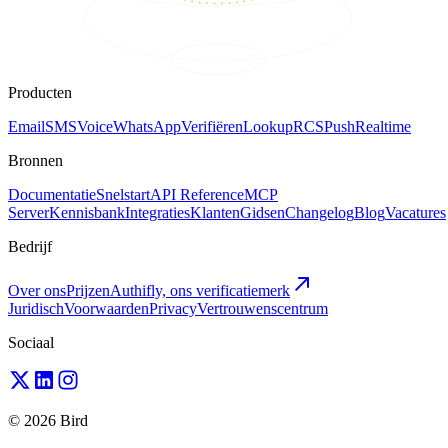
Producten
Email
SMS
Voice
WhatsApp
Verifiëren
Lookup
RCS
Push
Realtime
Bronnen
Documentatie
Snelstart
API Reference
MCP
Server
Kennisbank
Integraties
Klanten
Gidsen
Changelog
Blog
Vacatures
Bedrijf
Over ons
Prijzen
Authifly, ons verificatiemerk
Juridisch
Voorwaarden
Privacy
Vertrouwenscentrum
Sociaal
© 2026 Bird