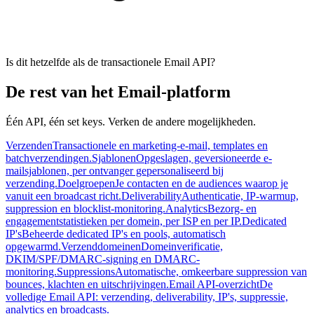
Is dit hetzelfde als de transactionele Email API?
De rest van het Email-platform
Één API, één set keys. Verken de andere mogelijkheden.
Verzenden
Transactionele en marketing-e-mail, templates en
batchverzendingen.
Sjablonen
Opgeslagen, geversioneerde e-
mailsjablonen, per ontvanger gepersonaliseerd bij
verzending.
Doelgroepen
Je contacten en de audiences waarop je
vanuit een broadcast richt.
Deliverability
Authenticatie, IP-warmup,
suppression en blocklist-monitoring.
Analytics
Bezorg- en
engagementstatistieken per domein, per ISP en per IP.
Dedicated
IP's
Beheerde dedicated IP's en pools, automatisch
opgewarmd.
Verzenddomeinen
Domeinverificatie,
DKIM/SPF/DMARC-signing en DMARC-
monitoring.
Suppressions
Automatische, omkeerbare suppression van
bounces, klachten en uitschrijvingen.
Email API-overzicht
De
volledige Email API: verzending, deliverability, IP's, suppressie,
analytics en broadcasts.