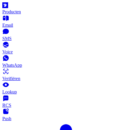
Producten
Email
SMS
Voice
WhatsApp
Verifiëren
Lookup
RCS
Push