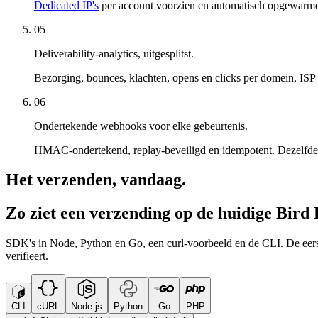
Dedicated IP's
per account voorzien en automatisch opgewarmd o
05
Deliverability-analytics, uitgesplitst.
Bezorging, bounces, klachten, opens en clicks per domein, ISP 
06
Ondertekende webhooks voor elke gebeurtenis.
HMAC-ondertekend, replay-beveiligd en idempotent. Dezelfde o
Het verzenden, vandaag.
Zo ziet een verzending op de huidige Bird 
SDK's in Node, Python en Go, een curl-voorbeeld en de CLI. De eers
verifieert.
CLI
cURL
Node.js
Python
Go
PHP