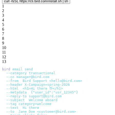
curl -fsSL https://cli.bird.com/install.sh | sh
1
2
3
4
5
6
7
8
9
10
11
12
13
bird
 email
 send
 \
  --category
 transactional
 \
  --cc
 manager@bird.com
 \
  --from
 '
Bird Support <hello@bird.com>
'
 \
  --header
 X-Campaign=spring-2026
 \
  --html
 '
<h1>Hi there 👋</h1>
'
 \
  --metadata
 '
{"user_id":"usr_12345"}
'
 \
  --reply-to
 support@bird.com
 \
  --subject
 '
Welcome aboard
'
 \
  --tag
 category=welcome
 \
  --text
 '
Hi there
'
 \
  --to
 '
Jane Doe <customer@bird.com>
'
 \