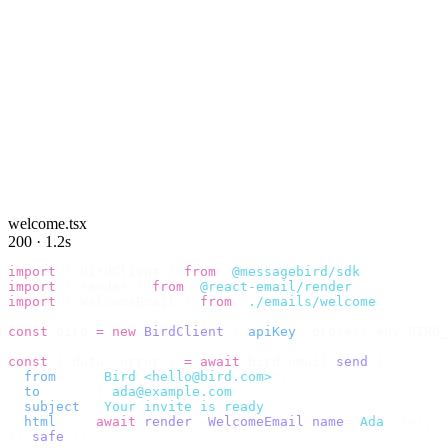
welcome.tsx
200 · 1.2s
import
 {
 BirdClient 
}
 from
 "
@messagebird/sdk
"
;
import
 {
 render 
}
 from
 "
@react-email/render
"
;
import
 {
 WelcomeEmail 
}
 from
 "
./emails/welcome
"
;
const
 bird 
=
 new
 BirdClient
({
 apiKey
:
 process
.
env
.
BIRD_
const
 {
 data
,
 error 
}
 =
 await
 bird
.
email
.
send
({
  from
:
    "
Bird <hello@bird.com>
"
,
  to
:
      [
"
ada@example.com
"
],
  subject
:
 "
Your invite is ready
"
,
  html
:
    await
 render
(<
WelcomeEmail
 name
=
"
Ada
"
 /
>),
}).
safe
();