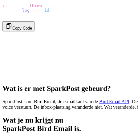
if
 (
error
)
 throw
 error
;
console
.
log
(
data
.
id
);
// → "em_2bX91Yk8h..."
Copy Code
Wat is er met SparkPost gebeurd?
SparkPost is nu Bird Email, de e-mailkant van de
Bird Email API
. De
voice verstuurt. De inbox-plaatsing veranderde niet. Wat veranderde, 
Wat je nu krijgt nu
SparkPost Bird Email is.