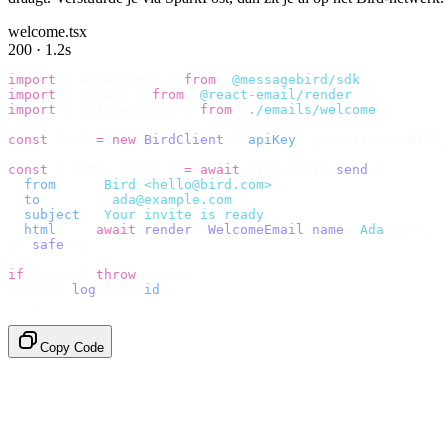
welcome.tsx
200 · 1.2s
import
 {
 BirdClient 
}
 from
 "
@messagebird/sdk
"
;
import
 {
 render 
}
 from
 "
@react-email/render
"
;
import
 {
 WelcomeEmail 
}
 from
 "
./emails/welcome
"
;
const
 bird 
=
 new
 BirdClient
({
 apiKey
:
 process
.
env
.
BIRD_
const
 {
 data
,
 error 
}
 =
 await
 bird
.
email
.
send
({
  from
:
    "
Bird <hello@bird.com>
"
,
  to
:
      [
"
ada@example.com
"
],
  subject
:
 "
Your invite is ready
"
,
  html
:
    await
 render
(<
WelcomeEmail
 name
=
"
Ada
"
 /
>),
}).
safe
();
if
 (
error
)
 throw
 error
;
console
.
log
(
data
.
id
);
// → "em_2bX91Yk8h..."
Copy Code