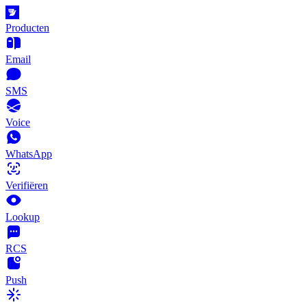
Producten
Email
SMS
Voice
WhatsApp
Verifiëren
Lookup
RCS
Push