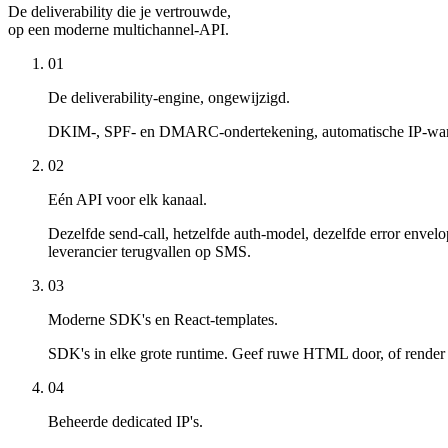
De deliverability die je vertrouwde,
op een moderne multichannel-API.
01
De deliverability-engine, ongewijzigd.
DKIM-, SPF- en DMARC-ondertekening, automatische IP-warmup
02
Eén API voor elk kanaal.
Dezelfde send-call, hetzelfde auth-model, dezelfde error enve
leverancier terugvallen op SMS.
03
Moderne SDK's en React-templates.
SDK's in elke grote runtime. Geef ruwe HTML door, of render
04
Beheerde dedicated IP's.