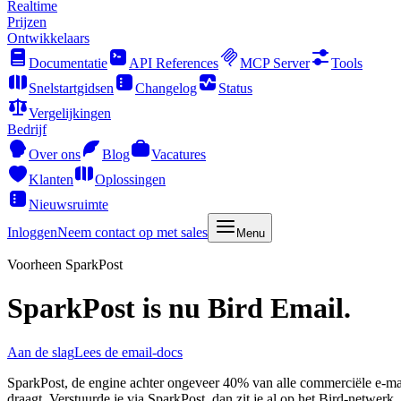
Realtime
Prijzen
Ontwikkelaars
Documentatie
API References
MCP Server
Tools
Snelstartgidsen
Changelog
Status
Vergelijkingen
Bedrijf
Over ons
Blog
Vacatures
Klanten
Oplossingen
Nieuwsruimte
Inloggen
Neem contact op met sales
Menu
Voorheen SparkPost
SparkPost is nu
Bird Email
.
Aan de slag
Lees de email-docs
SparkPost, de engine achter ongeveer 40% van alle commerciële e-mai
draagt. Verstuurde je via SparkPost, dan zit je al op het Bird-netwerk.