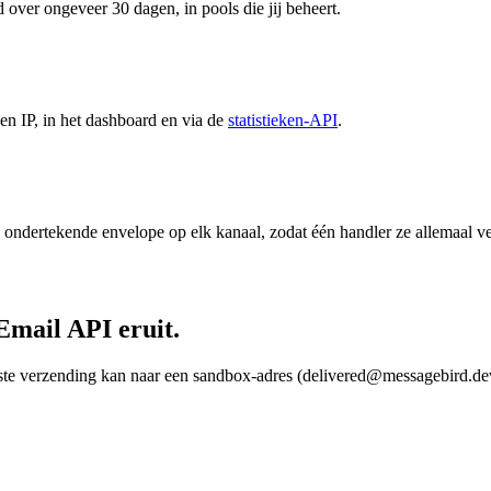
ver ongeveer 30 dagen, in pools die jij beheert.
en IP, in het dashboard en via de
statistieken-API
.
ndertekende envelope op elk kanaal, zodat één handler ze allemaal v
Email API eruit.
te verzending kan naar een sandbox-adres (delivered@messagebird.dev