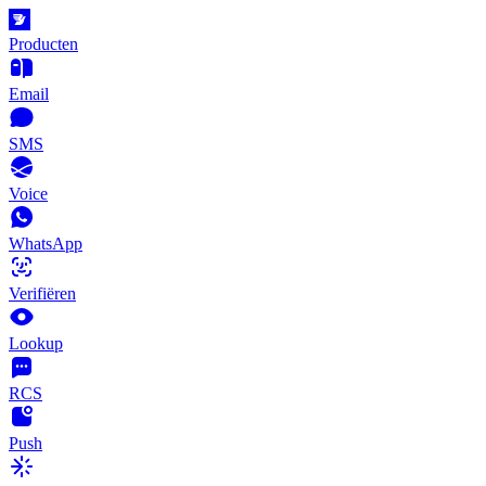
Producten
Email
SMS
Voice
WhatsApp
Verifiëren
Lookup
RCS
Push