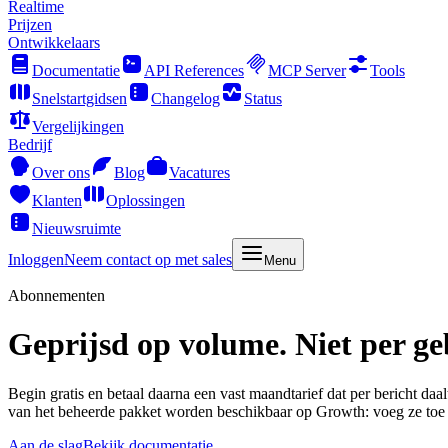
Realtime
Prijzen
Ontwikkelaars
Documentatie
API References
MCP Server
Tools
Snelstartgidsen
Changelog
Status
Vergelijkingen
Bedrijf
Over ons
Blog
Vacatures
Klanten
Oplossingen
Nieuwsruimte
Inloggen
Neem contact op met sales
Menu
Abonnementen
Geprijsd op volume. Niet per ge
Begin gratis en betaal daarna een vast maandtarief dat per bericht daal
van het beheerde pakket worden beschikbaar op Growth: voeg ze toe 
Aan de slag
Bekijk documentatie