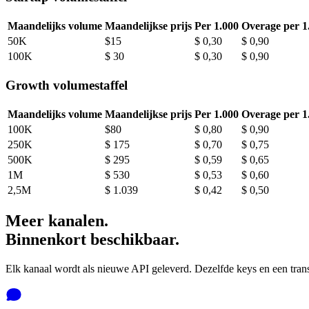
Maandelijks volume
Maandelijkse prijs
Per 1.000
Overage per 1
50K
$15
$ 0,30
$ 0,90
100K
$ 30
$ 0,30
$ 0,90
Growth volumestaffel
Maandelijks volume
Maandelijkse prijs
Per 1.000
Overage per 1
100K
$80
$ 0,80
$ 0,90
250K
$ 175
$ 0,70
$ 0,75
500K
$ 295
$ 0,59
$ 0,65
1M
$ 530
$ 0,53
$ 0,60
2,5M
$ 1.039
$ 0,42
$ 0,50
Meer kanalen.
Binnenkort beschikbaar.
Elk kanaal wordt als nieuwe API geleverd. Dezelfde keys en een trans