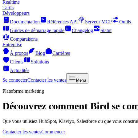
Realtime
Tarifs
Développeurs
Documentation
Références API
Serveur MCP
Outils
Guides de démarrage rapide
Changelog
Statut
Comparaisons
Entreprise
À propos
Blog
Carrières
Clients
Solutions
Actualités
Se connecter
Contacter les ventes
Menu
Plateforme marketing
Découvrez comment Bird se comp
Que vous utilisiez HubSpot, Klaviyo, Salesforce ou que vous construis
Contacter les ventes
Commencer