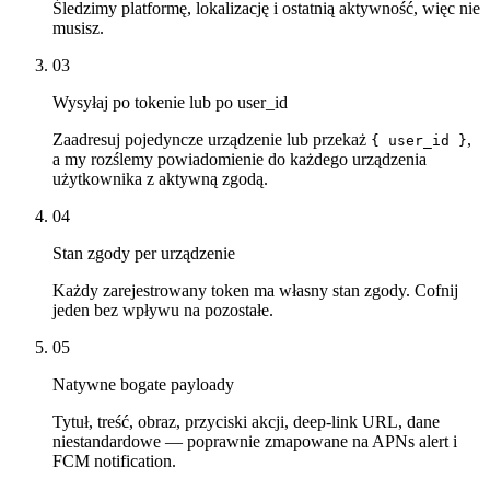
Śledzimy platformę, lokalizację i ostatnią aktywność, więc nie
musisz.
03
Wysyłaj po tokenie lub po user_id
Zaadresuj pojedyncze urządzenie lub przekaż
,
{ user_id }
a my rozślemy powiadomienie do każdego urządzenia
użytkownika z aktywną zgodą.
04
Stan zgody per urządzenie
Każdy zarejestrowany token ma własny stan zgody. Cofnij
jeden bez wpływu na pozostałe.
05
Natywne bogate payloady
Tytuł, treść, obraz, przyciski akcji, deep-link URL, dane
niestandardowe — poprawnie zmapowane na APNs alert i
FCM notification.