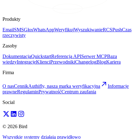
Produkty
Email
SMS
Głos
WhatsApp
Weryfikuj
Wyszukiwanie
RCS
Push
Czas
rzeczywisty
Zasoby
Dokumentacja
Quickstart
Referencja API
Serwer MCP
Baza
wiedzy
Integracje
Klienci
Przewodniki
Changelog
Blog
Kariera
Firma
O nas
Cennik
Authifly, nasza marka weryfikacyjna
Informacje
prawne
Regulamin
Prywatność
Centrum zaufania
Social
© 2026 Bird
Wszystkie systemy działają prawidłowo