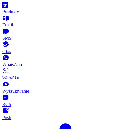
Produkty
Email
SMS
Głos
WhatsApp
Weryfikuj
Wyszukiwanie
RCS
Push