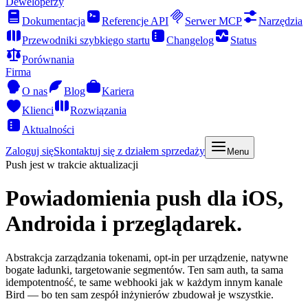
Deweloperzy
Dokumentacja
Referencje API
Serwer MCP
Narzędzia
Przewodniki szybkiego startu
Changelog
Status
Porównania
Firma
O nas
Blog
Kariera
Klienci
Rozwiązania
Aktualności
Zaloguj się
Skontaktuj się z działem sprzedaży
Menu
Push jest w trakcie aktualizacji
Powiadomienia push
dla iOS,
Androida i przeglądarek.
Abstrakcja zarządzania tokenami, opt-in per urządzenie, natywne
bogate ładunki, targetowanie segmentów. Ten sam auth, ta sama
idempotentność, te same webhooki jak w każdym innym kanale
Bird — bo ten sam zespół inżynierów zbudował je wszystkie.