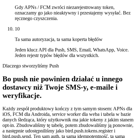
Gdy APNs / FCM zwróci niezarejestrowany token,
oznaczamy go jako nieaktywny i przestajemy wysyłać. Bez
ręcznego czyszczenia.
10
Ta sama autoryzacja, ta sama koperta błędów
Jeden klucz API dla Push, SMS, Email, WhatsApp, Voice.
Jeden rejestr typów błędów dla wszystkich.
Dlaczego stworzyliśmy Push
Bo push nie powinien działać u innego
dostawcy niż Twoje SMS-y, e-maile i
weryfikacje.
Każdy zespół produktowy kończy z tym samym stosem: APNs dla
iOS, FCM dla Androida, service worker dla weba i tabela w bazie
danych śledząca, który użytkownik ma jakie tokeny z jakim stanem
opt-in. Zbudowaliśmy tę tabelę, potem zbudowaliśmy ją ponownie,
a następnie udostępniliśmy jako bird.push.tokens.register i
bird.push.send. Ten sam auth, ta sama idempotentność, ta sama