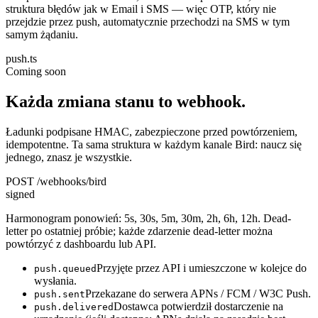
struktura błędów jak w Email i SMS — więc OTP, który nie
przejdzie przez push, automatycznie przechodzi na SMS w tym
samym żądaniu.
push.ts
Coming soon
Każda zmiana stanu to webhook.
Ładunki podpisane HMAC, zabezpieczone przed powtórzeniem,
idempotentne. Ta sama struktura w każdym kanale Bird: naucz się
jednego, znasz je wszystkie.
POST /webhooks/bird
signed
Harmonogram ponowień: 5s, 30s, 5m, 30m, 2h, 6h, 12h. Dead-
letter po ostatniej próbie; każde zdarzenie dead-letter można
powtórzyć z dashboardu lub API.
Przyjęte przez API i umieszczone w kolejce do
push.queued
wysłania.
Przekazane do serwera APNs / FCM / W3C Push.
push.sent
Dostawca potwierdził dostarczenie na
push.delivered