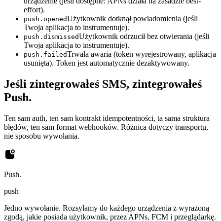
urządzenie (jeśli dostępne: APNs działa na zasadzie best-
effort).
Użytkownik dotknął powiadomienia (jeśli
push.opened
Twoja aplikacja to instrumentuje).
Użytkownik odrzucił bez otwierania (jeśli
push.dismissed
Twoja aplikacja to instrumentuje).
Trwała awaria (token wyrejestrowany, aplikacja
push.failed
usunięta). Token jest automatycznie dezaktywowany.
Jeśli zintegrowałeś SMS, zintegrowałeś
Push.
Ten sam auth, ten sam kontrakt idempotentności, ta sama struktura
błędów, ten sam format webhooków. Różnica dotyczy transportu,
nie sposobu wywołania.
Push.
push
Jedno wywołanie. Rozsyłamy do każdego urządzenia z wyrażoną
zgodą, jakie posiada użytkownik, przez APNs, FCM i przeglądarkę.