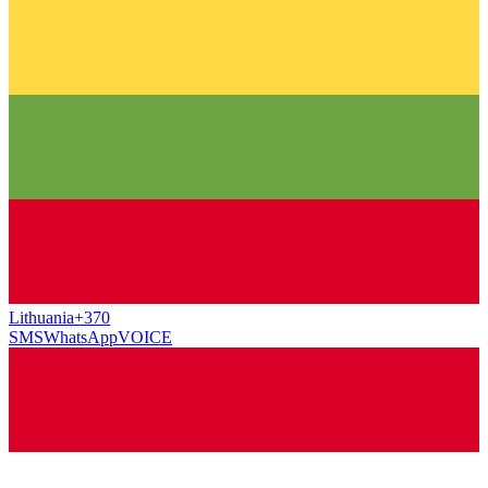
Lithuania
+370
SMS
WhatsApp
VOICE