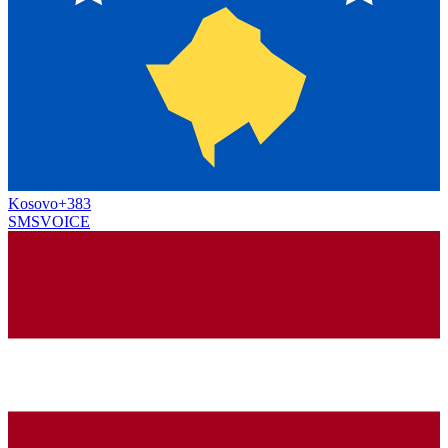
Kosovo
+383
SMS
VOICE