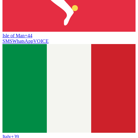
Isle of Man
+44
SMS
WhatsApp
VOICE
Italy
+39