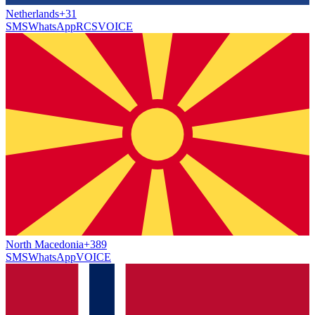
Netherlands
+31
SMS
WhatsApp
RCS
VOICE
North Macedonia
+389
SMS
WhatsApp
VOICE