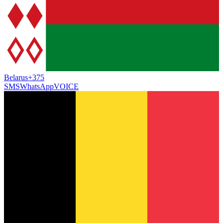
Belarus
+375
SMS
WhatsApp
VOICE