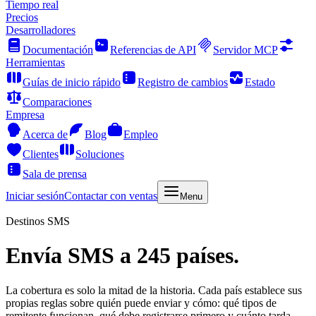
Tiempo real
Precios
Desarrolladores
Documentación
Referencias de API
Servidor MCP
Herramientas
Guías de inicio rápido
Registro de cambios
Estado
Comparaciones
Empresa
Acerca de
Blog
Empleo
Clientes
Soluciones
Sala de prensa
Iniciar sesión
Contactar con ventas
Menu
Destinos SMS
Envía SMS a 245 países.
La cobertura es solo la mitad de la historia. Cada país establece sus
propias reglas sobre quién puede enviar y cómo: qué tipos de
remitente funcionan, qué debe registrarse primero y cuánto tarda.