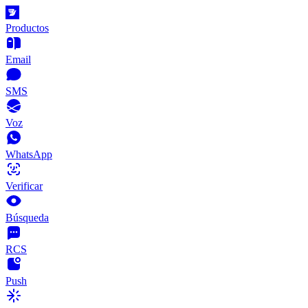
Productos
Email
SMS
Voz
WhatsApp
Verificar
Búsqueda
RCS
Push