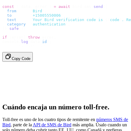
const
 {
 data
,
 error 
}
 =
 await
 bird
.
sms
.
send
({
  from
:
     "
Bird
"
,
  to
:
       "
+15005550006
"
,
  text
:
     `
Your Bird verification code is 
${
code
}
. Re
  category
:
 "
authentication
"
,
}).
safe
();
if
 (
error
)
 throw
 error
;
console
.
log
(
data
.
id
);
// → "sms_4kT01Lq2m..."
Copy Code
Cuándo encaja un número toll-free.
Toll-free es uno de los cuatro tipos de remitente en
números SMS de
Bird
, parte de la
API de SMS de Bird
más amplia. Úsalo cuando un
solo número deba cubrir tanto EE. UU. como Canadá y prefieras