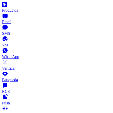
Productos
Email
SMS
Voz
WhatsApp
Verificar
Búsqueda
RCS
Push