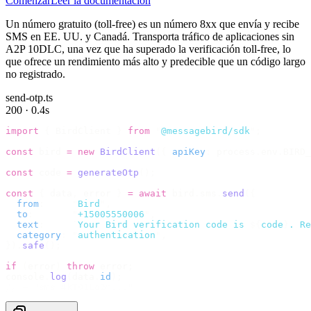
Comenzar
Leer la documentación
Un número gratuito (toll-free) es un número 8xx que envía y recibe
SMS en EE. UU. y Canadá. Transporta tráfico de aplicaciones sin
A2P 10DLC, una vez que ha superado la verificación toll-free, lo
que ofrece un rendimiento más alto y predecible que un código largo
no registrado.
send-otp.ts
200 · 0.4s
import
 {
 BirdClient 
}
 from
 "
@messagebird/sdk
"
;
const
 bird 
=
 new
 BirdClient
({
 apiKey
:
 process
.
env
.
BIRD_
const
 code 
=
 generateOtp
();
const
 {
 data
,
 error 
}
 =
 await
 bird
.
sms
.
send
({
  from
:
     "
Bird
"
,
  to
:
       "
+15005550006
"
,
  text
:
     `
Your Bird verification code is 
${
code
}
. Re
  category
:
 "
authentication
"
,
}).
safe
();
if
 (
error
)
 throw
 error
;
console
.
log
(
data
.
id
);
// → "sms_4kT01Lq2m..."