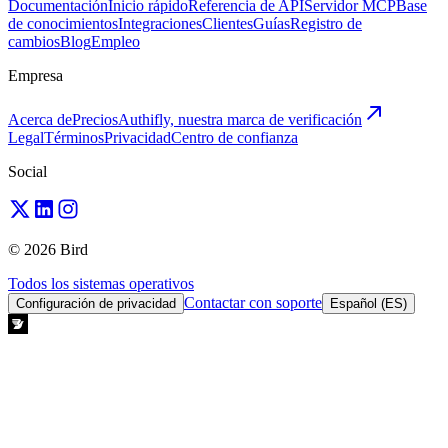
Documentación
Inicio rápido
Referencia de API
Servidor MCP
Base
de conocimientos
Integraciones
Clientes
Guías
Registro de
cambios
Blog
Empleo
Empresa
Acerca de
Precios
Authifly, nuestra marca de verificación
Legal
Términos
Privacidad
Centro de confianza
Social
© 2026 Bird
Todos los sistemas operativos
Contactar con soporte
Configuración de privacidad
Español (ES)