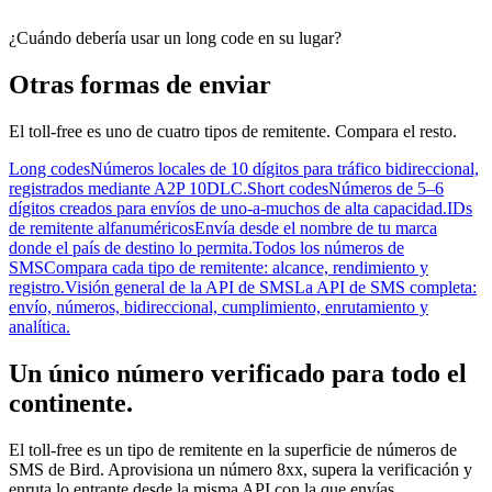
¿Cuándo debería usar un long code en su lugar?
Otras formas de enviar
El toll-free es uno de cuatro tipos de remitente. Compara el resto.
Long codes
Números locales de 10 dígitos para tráfico bidireccional,
registrados mediante A2P 10DLC.
Short codes
Números de 5–6
dígitos creados para envíos de uno-a-muchos de alta capacidad.
IDs
de remitente alfanuméricos
Envía desde el nombre de tu marca
donde el país de destino lo permita.
Todos los números de
SMS
Compara cada tipo de remitente: alcance, rendimiento y
registro.
Visión general de la API de SMS
La API de SMS completa:
envío, números, bidireccional, cumplimiento, enrutamiento y
analítica.
Un único número verificado para todo el
continente.
El toll-free es un tipo de remitente en la superficie de números de
SMS de Bird. Aprovisiona un número 8xx, supera la verificación y
enruta lo entrante desde la misma API con la que envías.