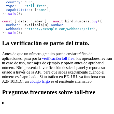
  country
:
 "
US
"
,
  type
:
    "
toll-free
"
,
  capabilities
:
 [
"
sms
"
],
}).
safe
();
const
 {
 data
:
 number 
}
 =
 await
 bird
.
numbers
.
buy
({
  number
:
  available
[
0
].
number
,
  webhook
:
 "
https://example.com/webhooks/bird
"
,
}).
safe
();
La verificación es parte del trato.
Antes de que un número gratuito pueda enviar tráfico de
aplicaciones, pasa por la
verificación toll-free
: los operadores revisan
tu caso de uso, mensajes de ejemplo y opt-in antes de aprobar el
número. Bird presenta la verificación desde el panel y reporta su
estado a través de la API, para que sepas exactamente cuándo el
número está aprobado. Si tu tráfico en EE. UU. ya funciona con
A2P 10DLC, un
código largo
es el remitente alternativo.
Preguntas frecuentes sobre toll-free