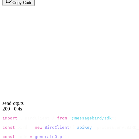
Copy Code
send-otp.ts
200 · 0.4s
import
 {
 BirdClient 
}
 from
 "
@messagebird/sdk
"
;
const
 bird 
=
 new
 BirdClient
({
 apiKey
:
 process
.
env
.
BIRD_
const
 code 
=
 generateOtp
();