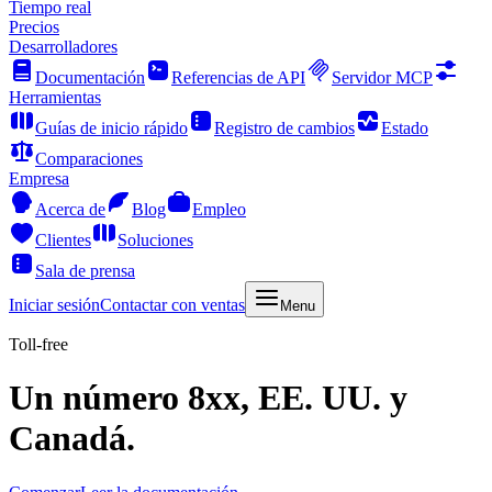
Tiempo real
Precios
Desarrolladores
Documentación
Referencias de API
Servidor MCP
Herramientas
Guías de inicio rápido
Registro de cambios
Estado
Comparaciones
Empresa
Acerca de
Blog
Empleo
Clientes
Soluciones
Sala de prensa
Iniciar sesión
Contactar con ventas
Menu
Toll-free
Un número 8xx, EE. UU. y
Canadá.