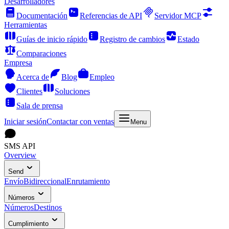
Desarrolladores
Documentación
Referencias de API
Servidor MCP
Herramientas
Guías de inicio rápido
Registro de cambios
Estado
Comparaciones
Empresa
Acerca de
Blog
Empleo
Clientes
Soluciones
Sala de prensa
Iniciar sesión
Contactar con ventas
Menu
SMS API
Overview
Send
Envío
Bidireccional
Enrutamiento
Números
Números
Destinos
Cumplimiento