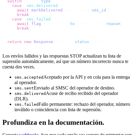
  switch
 (
event
.
type
)
 {
    case
 "
sms.delivered
"
:
      await
 markDelivered
(
event
.
data
.
sms_id
);
      break
;
    case
 "
sms.failed
"
:
      await
 flag
(
event
.
data
.
to
,
 event
.
data
.
reason
);
      break
;
  }
  return
 new
 Response
(
null
,
 {
 status
:
 204 
});
}
Los envíos fallidos y las respuestas STOP actualizan tu lista de
supresión automáticamente, así que un número incorrecto nunca te
cuesta dos veces.
Aceptado por la API y en cola para la entrega
sms.accepted
al operador.
Enviado al SMSC del operador de destino.
sms.sent
Acuse de recibo recibido del operador
sms.delivered
(DLR).
Fallo permanente: rechazo del operador, número
sms.failed
inválido o coincidencia con lista de supresión.
Profundiza en la documentación.
Conecta
webhooks
, haz que cada envío sea seguro de reintentar con