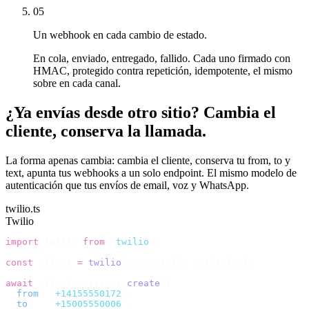
05
Un webhook en cada cambio de estado.
En cola, enviado, entregado, fallido. Cada uno firmado con
HMAC, protegido contra repetición, idempotente, el mismo
sobre en cada canal.
¿Ya envías desde otro sitio? Cambia el
cliente, conserva la llamada.
La forma apenas cambia: cambia el cliente, conserva tu from, to y
text, apunta tus webhooks a un solo endpoint. El mismo modelo de
autenticación que tus envíos de email, voz y WhatsApp.
twilio.ts
Twilio
import
 twilio 
from
 "
twilio
"
;
const
 client 
=
 twilio
(
accountSid
,
 authToken
);
await
 client
.
messages
.
create
({
  from
:
 "
+14155550172
"
,
  to
:
   "
+15005550006
"
,