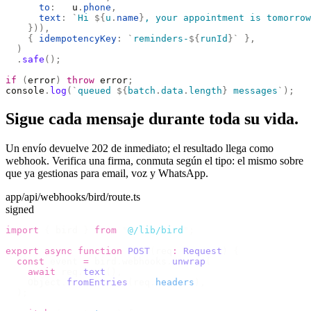
      to
:
   u
.
phone
,
      text
:
 `
Hi 
${
u
.
name
}
, your appointment is tomorrow
    })),
    {
 idempotencyKey
:
 `
reminders-
${
runId
}`
 },
  )
  .
safe
();
if
 (
error
)
 throw
 error
;
console
.
log
(
`
queued 
${
batch
.
data
.
length
}
 messages
`
);
Sigue cada mensaje durante toda su vida.
Un envío devuelve 202 de inmediato; el resultado llega como
webhook. Verifica una firma, conmuta según el tipo: el mismo sobre
que ya gestionas para email, voz y WhatsApp.
app/api/webhooks/bird/route.ts
signed
import
 {
 bird 
}
 from
 "
@/lib/bird
"
;
export
 async
 function
 POST
(
req
:
 Request
)
 {
  const
 event 
=
 bird
.
webhooks
.
unwrap
(
    await
 req
.
text
(),
    Object
.
fromEntries
(
req
.
headers
),
  );