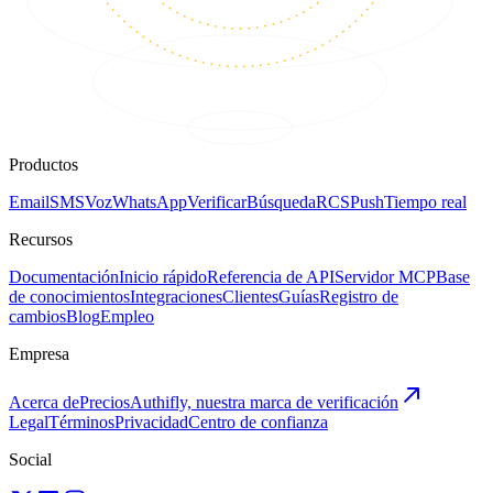
Productos
Email
SMS
Voz
WhatsApp
Verificar
Búsqueda
RCS
Push
Tiempo real
Recursos
Documentación
Inicio rápido
Referencia de API
Servidor MCP
Base
de conocimientos
Integraciones
Clientes
Guías
Registro de
cambios
Blog
Empleo
Empresa
Acerca de
Precios
Authifly, nuestra marca de verificación
Legal
Términos
Privacidad
Centro de confianza
Social