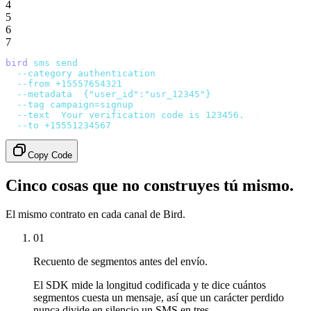
4
5
6
7
bird
 sms
 send
 \
  --category
 authentication
 \
  --from
 +15557654321
 \
  --metadata
 '
{"user_id":"usr_12345"}
'
 \
  --tag
 campaign=signup
 \
  --text
 '
Your verification code is 123456.
'
 \
  --to
 +15551234567
Copy Code
Cinco cosas que no construyes tú mismo.
El mismo contrato en cada canal de Bird.
01
Recuento de segmentos antes del envío.
El SDK mide la longitud codificada y te dice cuántos
segmentos cuesta un mensaje, así que un carácter perdido
nunca divide en silencio un SMS en tres.