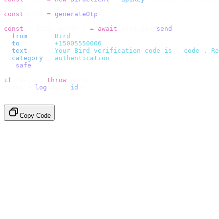
const
 code 
=
 generateOtp
();
const
 {
 data
,
 error 
}
 =
 await
 bird
.
sms
.
send
({
  from
:
     "
Bird
"
,
  to
:
       "
+15005550006
"
,
  text
:
     `
Your Bird verification code is 
${
code
}
. Re
  category
:
 "
authentication
"
,
}).
safe
();
if
 (
error
)
 throw
 error
;
console
.
log
(
data
.
id
);
// → "sms_4kT01Lq2m..."
Copy Code