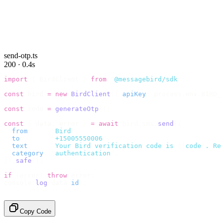
send-otp.ts
200 · 0.4s
import
 {
 BirdClient 
}
 from
 "
@messagebird/sdk
"
;
const
 bird 
=
 new
 BirdClient
({
 apiKey
:
 process
.
env
.
BIRD_
const
 code 
=
 generateOtp
();
const
 {
 data
,
 error 
}
 =
 await
 bird
.
sms
.
send
({
  from
:
     "
Bird
"
,
  to
:
       "
+15005550006
"
,
  text
:
     `
Your Bird verification code is 
${
code
}
. Re
  category
:
 "
authentication
"
,
}).
safe
();
if
 (
error
)
 throw
 error
;
console
.
log
(
data
.
id
);
// → "sms_4kT01Lq2m..."
Copy Code