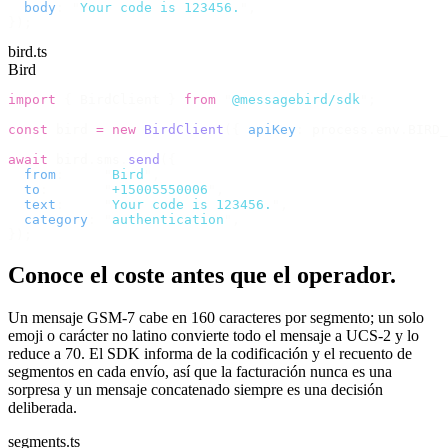
  body
:
 "
Your code is 123456.
"
,
});
bird.ts
Bird
import
 {
 BirdClient 
}
 from
 "
@messagebird/sdk
"
;
const
 bird 
=
 new
 BirdClient
({
 apiKey
:
 process
.
env
.
BIRD_
await
 bird
.
sms
.
send
({
  from
:
     "
Bird
"
,
  to
:
       "
+15005550006
"
,
  text
:
     "
Your code is 123456.
"
,
  category
:
 "
authentication
"
,
});
Conoce el coste antes que el operador.
Un mensaje GSM-7 cabe en 160 caracteres por segmento; un solo
emoji o carácter no latino convierte todo el mensaje a UCS-2 y lo
reduce a 70. El SDK informa de la codificación y el recuento de
segmentos en cada envío, así que la facturación nunca es una
sorpresa y un mensaje concatenado siempre es una decisión
deliberada.
segments.ts