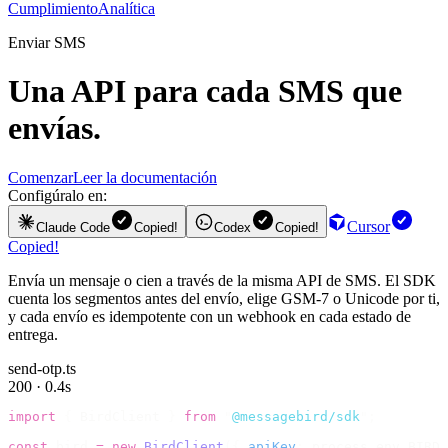
Cumplimiento
Analítica
Enviar SMS
Una API para cada SMS que
envías.
Comenzar
Leer la documentación
Configúralo en:
Cursor
Claude Code
Copied!
Codex
Copied!
Copied!
Envía un mensaje o cien a través de la misma API de SMS. El SDK
cuenta los segmentos antes del envío, elige GSM-7 o Unicode por ti,
y cada envío es idempotente con un webhook en cada estado de
entrega.
send-otp.ts
200 · 0.4s
import
 {
 BirdClient 
}
 from
 "
@messagebird/sdk
"
;
const
 bird 
=
 new
 BirdClient
({
 apiKey
:
 process
.
env
.
BIRD_