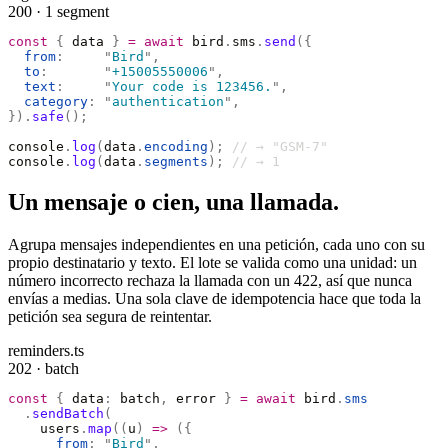
200 · 1 segment
const
 {
 data 
}
 =
 await
 bird
.
sms
.
send
({
  from
:
     "
Bird
"
,
  to
:
       "
+15005550006
"
,
  text
:
     "
Your code is 123456.
"
,
  category
:
 "
authentication
"
,
}).
safe
();
console
.
log
(
data
.
encoding
);
 // → "GSM-7"
console
.
log
(
data
.
segments
);
 // → 1
Un mensaje o cien, una llamada.
Agrupa mensajes independientes en una petición, cada uno con su
propio destinatario y texto. El lote se valida como una unidad: un
número incorrecto rechaza la llamada con un 422, así que nunca
envías a medias. Una sola clave de idempotencia hace que toda la
petición sea segura de reintentar.
reminders.ts
202 · batch
const
 {
 data
:
 batch
,
 error 
}
 =
 await
 bird
.
sms
  .
sendBatch
(
    users
.
map
((
u
)
 =>
 ({
      from
:
 "
Bird
"
,