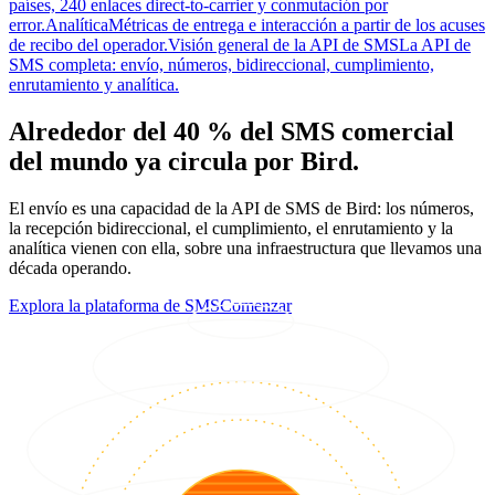
países, 240 enlaces direct-to-carrier y conmutación por
error.
Analítica
Métricas de entrega e interacción a partir de los acuses
de recibo del operador.
Visión general de la API de SMS
La API de
SMS completa: envío, números, bidireccional, cumplimiento,
enrutamiento y analítica.
Alrededor del 40 % del SMS comercial
del mundo ya circula por Bird.
El envío es una capacidad de la API de SMS de Bird: los números,
la recepción bidireccional, el cumplimiento, el enrutamiento y la
analítica vienen con ella, sobre una infraestructura que llevamos una
década operando.
Explora la plataforma de SMS
Comenzar