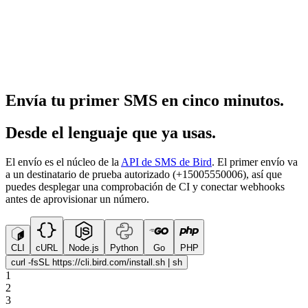
Envía tu primer SMS en cinco minutos.
Desde el lenguaje que ya usas.
El envío es el núcleo de la
API de SMS de Bird
. El primer envío va
a un destinatario de prueba autorizado (+15005550006), así que
puedes desplegar una comprobación de CI y conectar webhooks
antes de aprovisionar un número.
CLI
cURL
Node.js
Python
Go
PHP
curl -fsSL https://cli.bird.com/install.sh | sh
1
2
3