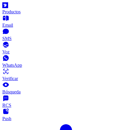
Productos
Email
SMS
Voz
WhatsApp
Verificar
Búsqueda
RCS
Push