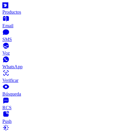
Productos
Email
SMS
Voz
WhatsApp
Verificar
Búsqueda
RCS
Push