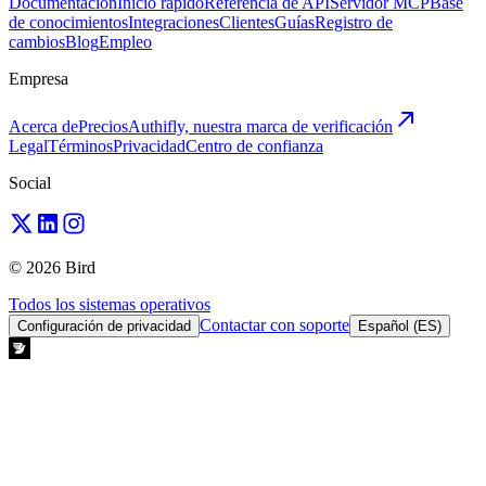
Documentación
Inicio rápido
Referencia de API
Servidor MCP
Base
de conocimientos
Integraciones
Clientes
Guías
Registro de
cambios
Blog
Empleo
Empresa
Acerca de
Precios
Authifly, nuestra marca de verificación
Legal
Términos
Privacidad
Centro de confianza
Social
© 2026 Bird
Todos los sistemas operativos
Contactar con soporte
Configuración de privacidad
Español (ES)