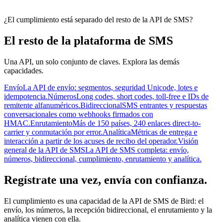
¿El cumplimiento está separado del resto de la API de SMS?
El resto de la plataforma de SMS
Una API, un solo conjunto de claves. Explora las demás
capacidades.
Envío
La API de envío: segmentos, seguridad Unicode, lotes e
idempotencia.
Números
Long codes, short codes, toll-free e IDs de
remitente alfanuméricos.
Bidireccional
SMS entrantes y respuestas
conversacionales como webhooks firmados con
HMAC.
Enrutamiento
Más de 150 países, 240 enlaces direct-to-
carrier y conmutación por error.
Analítica
Métricas de entrega e
interacción a partir de los acuses de recibo del operador.
Visión
general de la API de SMS
La API de SMS completa: envío,
números, bidireccional, cumplimiento, enrutamiento y analítica.
Regístrate una vez, envía con confianza.
El cumplimiento es una capacidad de la API de SMS de Bird: el
envío, los números, la recepción bidireccional, el enrutamiento y la
analítica vienen con ella.