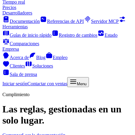
Tiempo real
Precios
Desarrolladores
Documentación
Referencias de API
Servidor MCP
Herramientas
Guías de inicio rápido
Registro de cambios
Estado
Comparaciones
Empresa
Acerca de
Blog
Empleo
Clientes
Soluciones
Sala de prensa
Iniciar sesión
Contactar con ventas
Menu
Cumplimiento
Las reglas, gestionadas en un
solo lugar.